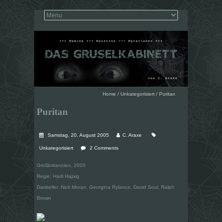
Home
/
Unkategorisiert
/
Puritan
Puritan
Samstag, 20. August 2005
C. Araxe
Unkategorisiert
2 Comments
Großbritannien, 2005
Regie: Hadi Hajaig
Darsteller: Nick Moran, Georgina Rylance, David Soul, Ralph
Brown