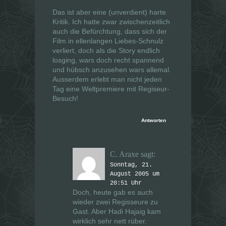
g
g
e
e
Das ist aber eine (unverdient) harte
ö
ö
Kritik. Ich hatte zwar zwischenzeitlich
f
f
f
f
auch die Befürchtung, dass sich der
n
n
Film in ellenlangen Liebes-Schnulz
e
e
t
t
verliert, doch als die Story endlich
)
)
losging, wars doch recht spannend
und hübsch anzusehen wars allemal.
Ausserdem erlebt man nicht jeden
Tag eine Weltpremiere mit Regiseur-
Besuch!
Antworten
C. Araxe
sagt:
Sonntag, 21.
August 2005 um
20:51 Uhr
Doch, heute gab es auch
wieder zwei Regisseure zu
Gast. Aber Hadi Hajaig kam
wirklich sehr nett rüber.