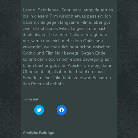
Lange. Sehr lange. Sehr, sehr lange dauert es,
bis in diesem Film wirklich etwas passiert. Ich
habe nichts gegen langsame Filme, aber gut
zwei Drittel dieses Films langweilt man sich
doch etwas. Die zähen Dialoge erträgt man
nur, wenn man sich mehr dem Optischen
zuwendet, welches sich sehr schön zwischen
Gothic und Film Noir bewegt. Gegen Ende
kommt dann doch noch etwas Bewegung auf.
Einen Lacher gab’s für Aleister Crowley, der in
Ohnmacht fiel, als ihm der Teufel erschien.
Schade, dieser Film hätte zu etwas Besseren
das Potenzial gehabt.
Teilen mit:
K
K
l
l
i
i
c
c
k
k
,
,
u
u
Ähnliche Beiträge
m
m