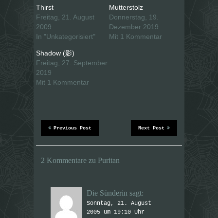
ü
a
b
u
Thirst
Mutterstolz
e
f
Freitag, 21. August
Donnerstag, 19.
r
F
T
a
2009
Dezember 2019
w
c
i
e
In "Unkategorisiert"
Mit 1 Kommentar
t
b
t
o
Shadow (影)
e
o
r
k
Freitag, 27. September
z
z
u
u
2019
t
t
Mit 1 Kommentar
e
e
i
i
l
l
e
e
n
n
(
(
W
W
i
i
r
r
Previous Post
Next Post
d
d
i
i
n
n
n
n
e
e
2 Kommentare zu Puritan
u
u
e
e
m
m
F
F
e
e
Die Sünderin
sagt:
n
n
s
s
Sonntag, 21. August
t
t
e
e
2005 um 19:10 Uhr
r
r