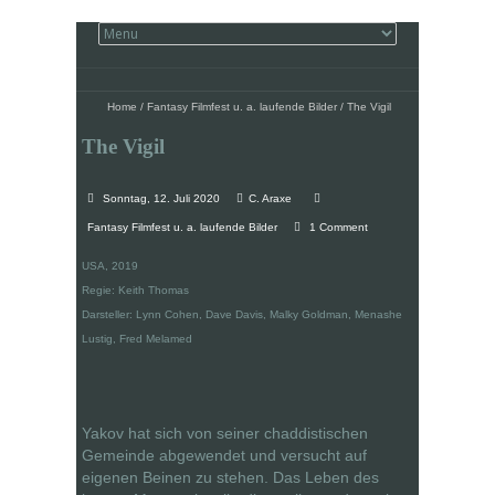
Home
/
Fantasy Filmfest u. a. laufende Bilder
/
The Vigil
The Vigil
Sonntag, 12. Juli 2020
C. Araxe
Fantasy Filmfest u. a. laufende Bilder
1 Comment
USA, 2019
Regie: Keith Thomas
Darsteller: Lynn Cohen, Dave Davis, Malky Goldman, Menashe
Lustig, Fred Melamed
Yakov hat sich von seiner chaddistischen
Gemeinde abgewendet und versucht auf
eigenen Beinen zu stehen. Das Leben des