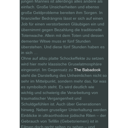
jungen Mannes ist allerdings alles andere als
einfach. Große Unsicherheiten und ebenso
große Geldprobleme bereiten ihm Sorgen. In
finanzieller Bedrängnis lässt er sich auf einen
Job für einen verstorbenen Gläubigen ein und
übernimmt gegen Bezahlung die traditionelle
Totenwache. Allein mit dem Toten und dessen
dementer Witwe muss er fünf Stunden
überstehen. Und diese fünf Stunden haben es
in sich …
Ohne auf allzu platte Schockeffekte zu setzen
wird hier mehr klassische Gruselatmosphäre
eingesetzt. Im Gegensatz zu
The Babadook
steht die Darstellung des Unheimlichen nicht so
sehr im Mittelpunkt, sondern mehr das, für was
es symbolisch steht. Es wird deutlich wie
wichtig und schwierig die Verarbeitung von
traumatischer Vergangenheit und
Schuldgefühlen ist. Auch über Generationen
hinweg. Neben gruseliger Unterhaltung werden
Einblicke in ultraorthodoxe jüdische Riten – der
Gebrauch von Tefillin (Gebetsriemen) ist in
Filmen doch recht selten zu sehen – und