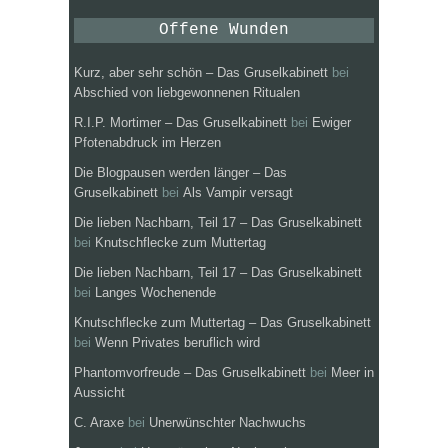
Offene Wunden
Kurz, aber sehr schön – Das Gruselkabinett
bei
Abschied von liebgewonnenen Ritualen
R.I.P. Mortimer – Das Gruselkabinett
bei
Ewiger
Pfotenabdruck im Herzen
Die Blogpausen werden länger – Das
Gruselkabinett
bei
Als Vampir versagt
Die lieben Nachbarn, Teil 17 – Das Gruselkabinett
bei
Knutschflecke zum Muttertag
Die lieben Nachbarn, Teil 17 – Das Gruselkabinett
bei
Langes Wochenende
Knutschflecke zum Muttertag – Das Gruselkabinett
bei
Wenn Privates beruflich wird
Phantomvorfreude – Das Gruselkabinett
bei
Meer in
Aussicht
C. Araxe
bei
Unerwünschter Nachwuchs