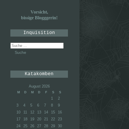
Vorsicht,
bissige Blogggerin!
Inquisition
Suche
nach:
Katakomben
August 2026
M
D
M
D
F
S
S
1
2
3
4
5
6
7
8
9
10
11
12
13
14
15
16
17
18
19
20
21
22
23
24
25
26
27
28
29
30