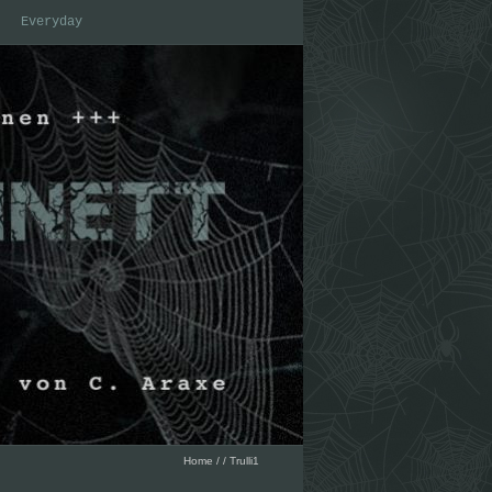
Everyday
Home
/
/
Trulli1