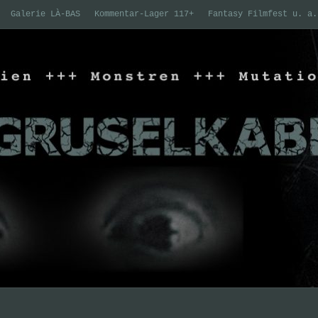
Galerie LÀ-BAS
Kommentar-Lager 117+
Fantasy Filmfest u. a.