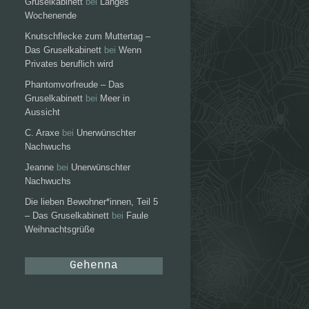
Gruselkabinett
bei
Langes
Wochenende
Knutschflecke zum Muttertag –
Das Gruselkabinett
bei
Wenn
Privates beruflich wird
Phantomvorfreude – Das
Gruselkabinett
bei
Meer in
Aussicht
C. Araxe
bei
Unerwünschter
Nachwuchs
Jeanne
bei
Unerwünschter
Nachwuchs
Die lieben Bewohner*innen, Teil 5
– Das Gruselkabinett
bei
Faule
Weihnachtsgrüße
Gehenna