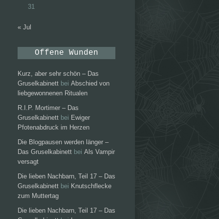
31
« Jul
Offene Wunden
Kurz, aber sehr schön – Das
Gruselkabinett
bei
Abschied von
liebgewonnenen Ritualen
R.I.P. Mortimer – Das
Gruselkabinett
bei
Ewiger
Pfotenabdruck im Herzen
Die Blogpausen werden länger –
Das Gruselkabinett
bei
Als Vampir
versagt
Die lieben Nachbarn, Teil 17 – Das
Gruselkabinett
bei
Knutschflecke
zum Muttertag
Die lieben Nachbarn, Teil 17 – Das