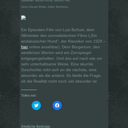
Darsteller: Michel Piccoli, Monica Vitti,
Jean-Claude Brialy, Julien Bertheau
Ein Episoden-Film von Luis Buñuel, dem
Altmeister des surrealistischen Films („Ein
andalusischer Hund“, der Klassiker von 1929 –
hier
online ansehbar). Dem Bürgertum, den
westlichen Werten wird ein Zerrspiegel
entgegengehalten. Und das auf nach wie vor
sehr unterhaltsame Weise. Eine skurrile
Geschichte reiht sich an die nächste, eine
absurder als die andere. Es bleibt die Frage,
ob die Realität nicht noch viel absurder ist.
Teilen mit:
K
K
l
l
i
i
c
c
k
k
,
,
u
u
Ähnliche Beiträge