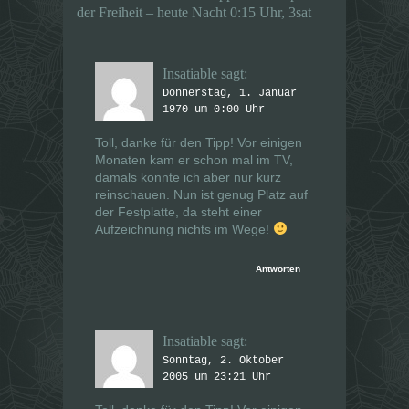
r
r
der Freiheit – heute Nacht 0:15 Uhr, 3sat
g
g
e
e
ö
ö
f
f
f
f
Insatiable
sagt:
n
n
e
e
Donnerstag, 1. Januar
t
t
)
)
1970 um 0:00 Uhr
Toll, danke für den Tipp! Vor einigen
Monaten kam er schon mal im TV,
damals konnte ich aber nur kurz
reinschauen. Nun ist genug Platz auf
der Festplatte, da steht einer
Aufzeichnung nichts im Wege!
Antworten
Insatiable
sagt:
Sonntag, 2. Oktober
2005 um 23:21 Uhr