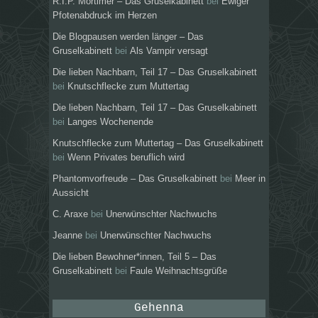
R.I.P. Mortimer – Das Gruselkabinett
bei
Ewiger
Pfotenabdruck im Herzen
Die Blogpausen werden länger – Das
Gruselkabinett
bei
Als Vampir versagt
Die lieben Nachbarn, Teil 17 – Das Gruselkabinett
bei
Knutschflecke zum Muttertag
Die lieben Nachbarn, Teil 17 – Das Gruselkabinett
bei
Langes Wochenende
Knutschflecke zum Muttertag – Das Gruselkabinett
bei
Wenn Privates beruflich wird
Phantomvorfreude – Das Gruselkabinett
bei
Meer in
Aussicht
C. Araxe
bei
Unerwünschter Nachwuchs
Jeanne
bei
Unerwünschter Nachwuchs
Die lieben Bewohner*innen, Teil 5 – Das
Gruselkabinett
bei
Faule Weihnachtsgrüße
Gehenna