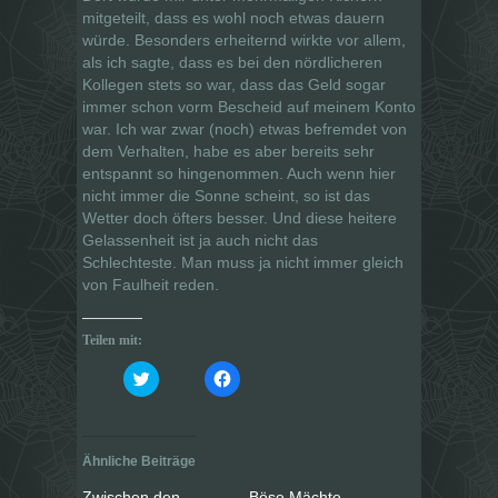
mitgeteilt, dass es wohl noch etwas dauern
würde. Besonders erheiternd wirkte vor allem,
als ich sagte, dass es bei den nördlicheren
Kollegen stets so war, dass das Geld sogar
immer schon vorm Bescheid auf meinem Konto
war. Ich war zwar (noch) etwas befremdet von
dem Verhalten, habe es aber bereits sehr
entspannt so hingenommen. Auch wenn hier
nicht immer die Sonne scheint, so ist das
Wetter doch öfters besser. Und diese heitere
Gelassenheit ist ja auch nicht das
Schlechteste. Man muss ja nicht immer gleich
von Faulheit reden.
Teilen mit:
K
K
l
l
i
i
c
c
k
k
,
,
u
u
Ähnliche Beiträge
m
m
ü
a
b
u
Zwischen den
Böse Mächte