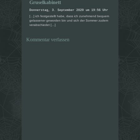
e
e
Gruselkabinett
ö
ö
f
f
Donnerstag, 3. September 2020 um 19:56 Uhr
f
f
n
n
[…] ich festgestellt habe, dass ich zunehmend bequem
e
e
gelassener geworden bin und sich der Sommer zudem
t
t
verabschiedet […]
)
)
Kommentar verfassen