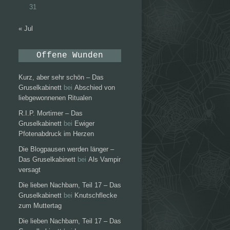
31
« Jul
Offene Wunden
Kurz, aber sehr schön – Das
Gruselkabinett
bei
Abschied von
liebgewonnenen Ritualen
R.I.P. Mortimer – Das
Gruselkabinett
bei
Ewiger
Pfotenabdruck im Herzen
Die Blogpausen werden länger –
Das Gruselkabinett
bei
Als Vampir
versagt
Die lieben Nachbarn, Teil 17 – Das
Gruselkabinett
bei
Knutschflecke
zum Muttertag
Die lieben Nachbarn, Teil 17 – Das