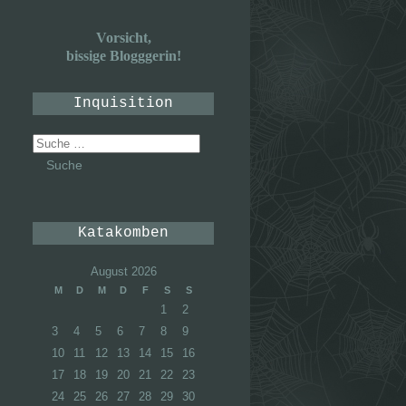
Vorsicht,
bissige Blogggerin!
Inquisition
Suche
nach:
Katakomben
August 2026
M
D
M
D
F
S
S
1
2
3
4
5
6
7
8
9
10
11
12
13
14
15
16
17
18
19
20
21
22
23
24
25
26
27
28
29
30