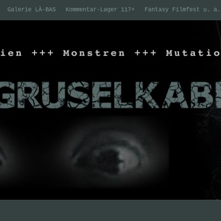
Galerie LÀ-BAS
Kommentar-Lager 117+
Fantasy Filmfest u. a.