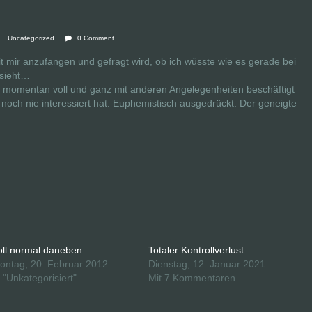
Uncategorized
0 Comment
 mir anzufangen und gefragt wird, ob ich wüsste wie es gerade bei
ssieht…
 momentan voll und ganz mit anderen Angelegenheiten beschäftigt
 noch nie interessiert hat. Euphemistisch ausgedrückt. Der geneigte
oll normal daneben
Totaler Kontrollverlust
ontag, 20. Februar 2012
Dienstag, 12. Januar 2021
n "Unkategorisiert"
Mit 7 Kommentaren