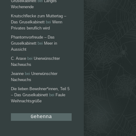
Gruselkabinett
bei
Langes
Wochenende
Knutschflecke zum Muttertag –
Das Gruselkabinett
bei
Wenn
Privates beruflich wird
Phantomvorfreude – Das
Gruselkabinett
bei
Meer in
Aussicht
C. Araxe
bei
Unerwünschter
Nachwuchs
Jeanne
bei
Unerwünschter
Nachwuchs
Die lieben Bewohner*innen, Teil 5
– Das Gruselkabinett
bei
Faule
Weihnachtsgrüße
Gehenna