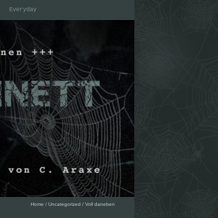
Everyday
Home
/
Uncategorized
/
Voll daneben