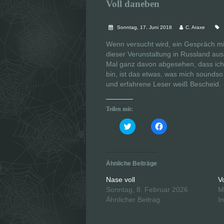
Voll daneben
Sonntag, 17. Juni 2018
C. Araxe
Wenn versucht wird, ein Gespräch mit
dieser Verunstaltung in Russland au
Mal ganz davon abgesehen, dass ich
bin, ist das etwas, was mich soundso
und erfahrene Leser weiß Bescheid.
Teilen mit:
K
K
l
l
i
i
c
c
k
k
,
,
u
u
Ähnliche Beiträge
m
m
ü
a
b
u
Nase voll
V
e
f
Sonntag, 8. Februar 2026
M
r
F
T
a
Ähnlicher Beitrag
I
w
c
i
e
t
b
t
o