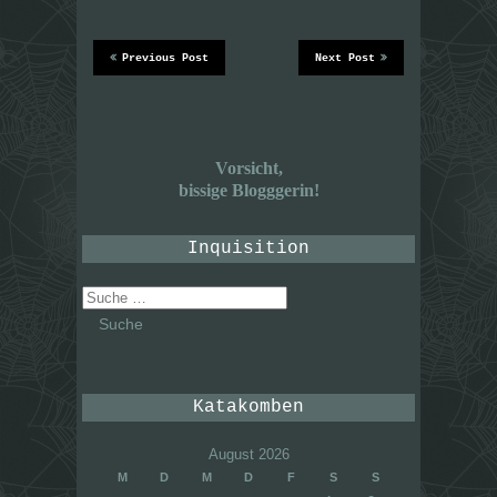
Previous Post
Next Post
Vorsicht,
bissige Blogggerin!
Inquisition
Suche
nach:
Katakomben
August 2026
M
D
M
D
F
S
S