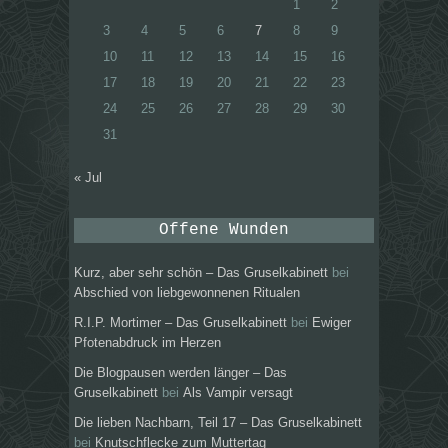
1
2
3
4
5
6
7
8
9
10
11
12
13
14
15
16
17
18
19
20
21
22
23
24
25
26
27
28
29
30
31
« Jul
Offene Wunden
Kurz, aber sehr schön – Das Gruselkabinett
bei
Abschied von liebgewonnenen Ritualen
R.I.P. Mortimer – Das Gruselkabinett
bei
Ewiger
Pfotenabdruck im Herzen
Die Blogpausen werden länger – Das
Gruselkabinett
bei
Als Vampir versagt
Die lieben Nachbarn, Teil 17 – Das Gruselkabinett
bei
Knutschflecke zum Muttertag