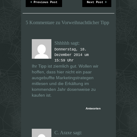
n
n
Previous Post
Next Post
n
n
e
e
u
u
e
e
m
m
5 Kommentare zu Vorweihnachtlicher Tipp
F
F
e
e
n
n
s
s
t
t
e
e
Shhhhh
sagt:
r
r
g
g
Donnerstag, 18.
e
e
Dezember 2014 um
ö
ö
f
f
15:59 Uhr
f
f
Ihr Tipp ist ziemlich gut. Wollen wir
n
n
e
e
hoffen, dass hier nicht ein paar
t
t
ausgebuffte Marketingstrategen
)
)
mitlesen und die Erkältung im
kommenden Jahr dosenweise zu
kaufen ist.
Antworten
C. Araxe
sagt: