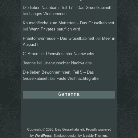
Die lieben Nachbarn, Teil 17 – Das Gruselkabinett
bei
Langes Wochenende
Knutschflecke zum Muttertag – Das Gruselkabinett
bei
Wenn Privates beruflich wird
Phantomvorfreude – Das Gruselkabinett
bei
Meer in
Aussicht
C. Araxe
bei
Unerwünschter Nachwuchs
Jeanne
bei
Unerwünschter Nachwuchs
Die lieben Bewohner*innen, Teil 5 – Das
Gruselkabinett
bei
Faule Weihnachtsgrüße
Gehenna
Copyright © 2026, Das Gruselkabinett. Proudly powered
by
WordPress
. Blackoot design by
Iceable Themes
.