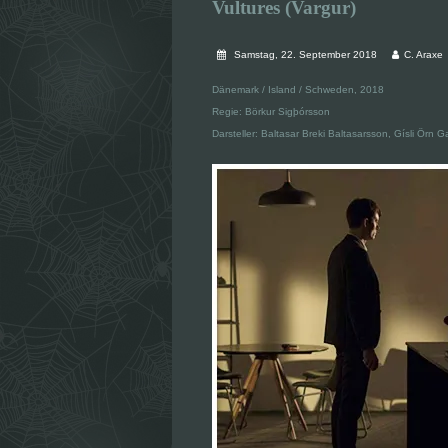
Vultures (Vargur)
Samstag, 22. September 2018
C. Araxe
Dänemark / Island / Schweden, 2018
Regie: Börkur Sigþórsson
Darsteller: Baltasar Breki Baltasarsson, Gísli Örn