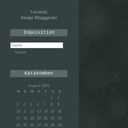
Vorsicht,
bissige Blogggerin!
Inquisition
Suche
nach:
Katakomben
August 2026
M
D
M
D
F
S
S
1
2
3
4
5
6
7
8
9
10
11
12
13
14
15
16
17
18
19
20
21
22
23
24
25
26
27
28
29
30