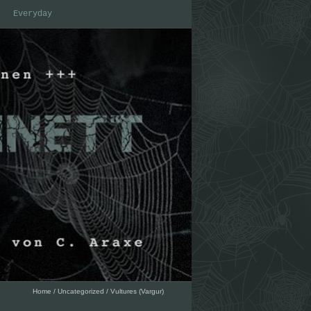
Everyday
Home
/
Uncategorized
/
Vultures (Vargur)