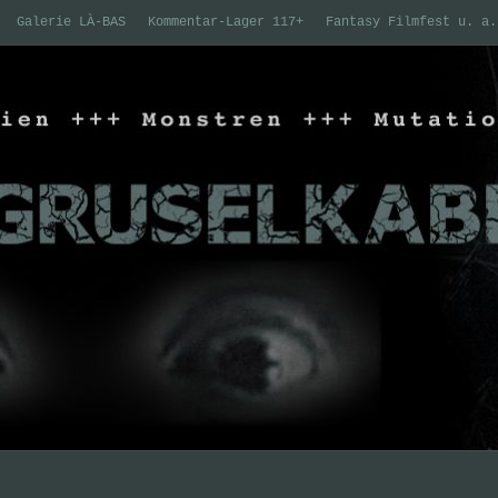
Galerie LÀ-BAS
Kommentar-Lager 117+
Fantasy Filmfest u. a.