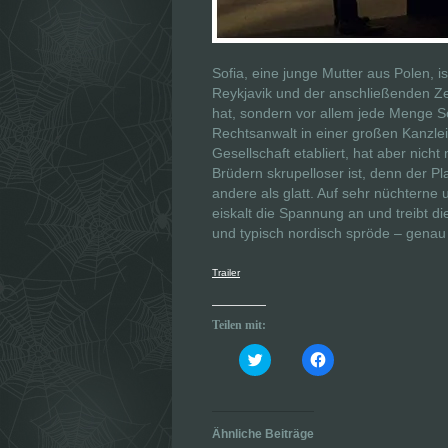
Sofia, eine junge Mutter aus Polen, 
Reykjavik und der anschließenden Zei
hat, sondern vor allem jede Menge Sc
Rechtsanwalt in einer großen Kanzlei
Gesellschaft etabliert, hat aber nic
Brüdern skrupelloser ist, denn der P
andere als glatt. Auf sehr nüchterne
eiskalt die Spannung an und treibt d
und typisch nordisch spröde – genau
Trailer
Teilen mit:
K
K
l
l
i
i
c
c
k
k
,
,
u
u
Ähnliche Beiträge
m
m