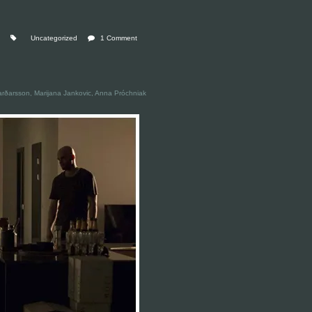
Uncategorized
1 Comment
 Garðarsson, Marijana Jankovic, Anna Próchniak