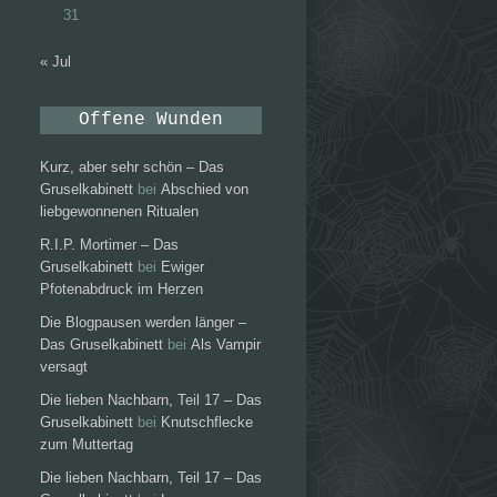
31
« Jul
Offene Wunden
Kurz, aber sehr schön – Das
Gruselkabinett
bei
Abschied von
liebgewonnenen Ritualen
R.I.P. Mortimer – Das
Gruselkabinett
bei
Ewiger
Pfotenabdruck im Herzen
Die Blogpausen werden länger –
Das Gruselkabinett
bei
Als Vampir
versagt
Die lieben Nachbarn, Teil 17 – Das
Gruselkabinett
bei
Knutschflecke
zum Muttertag
Die lieben Nachbarn, Teil 17 – Das