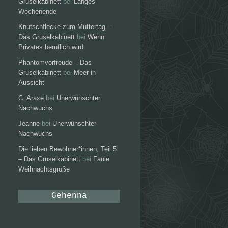
Gruselkabinett
bei
Langes
Wochenende
Knutschflecke zum Muttertag –
Das Gruselkabinett
bei
Wenn
Privates beruflich wird
Phantomvorfreude – Das
Gruselkabinett
bei
Meer in
Aussicht
C. Araxe
bei
Unerwünschter
Nachwuchs
Jeanne
bei
Unerwünschter
Nachwuchs
Die lieben Bewohner*innen, Teil 5
– Das Gruselkabinett
bei
Faule
Weihnachtsgrüße
Gehenna