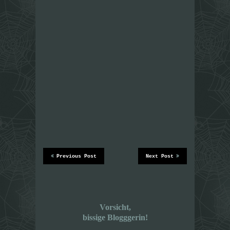
Previous Post
Next Post
Vorsicht,
bissige Blogggerin!