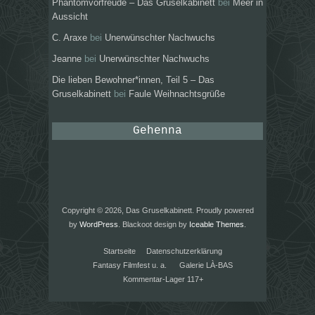
Phantomvorfreude – Das Gruselkabinett
bei
Meer in
Aussicht
C. Araxe
bei
Unerwünschter Nachwuchs
Jeanne
bei
Unerwünschter Nachwuchs
Die lieben Bewohner*innen, Teil 5 – Das
Gruselkabinett
bei
Faule Weihnachtsgrüße
Gehenna
Copyright © 2026, Das Gruselkabinett. Proudly powered
by
WordPress
. Blackoot design by
Iceable Themes
.
Startseite
Datenschutzerklärung
Fantasy Filmfest u. a.
Galerie LÀ-BAS
Kommentar-Lager 117+