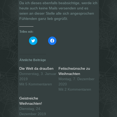
Da ich dieses ebenfalls beabsichtige, werde ich
heute auch keine Mails versenden und es
seien an dieser Stelle alle sich angesprochen
Fühlenden ganz lieb gegrüßt.
Teilen mit:
K
K
l
l
i
i
c
c
k
k
,
,
u
u
Ähnliche Beiträge
m
m
ü
a
b
u
Die Welt da draußen
Fetischwünsche zu
e
f
Donnerstag, 3. Januar
Weihnachten
r
F
T
a
2019
Montag, 7. Dezember
w
c
i
e
Mit 5 Kommentaren
2020
t
b
Mit 2 Kommentaren
t
o
e
o
r
k
Geistreiche
z
z
u
u
Weihnachten!
t
t
Dienstag, 24.
e
e
i
i
Dezember 2019
l
l