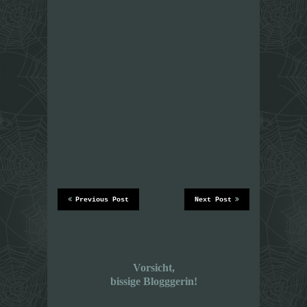
Previous Post
Next Post
Vorsicht,
bissige Blogggerin!