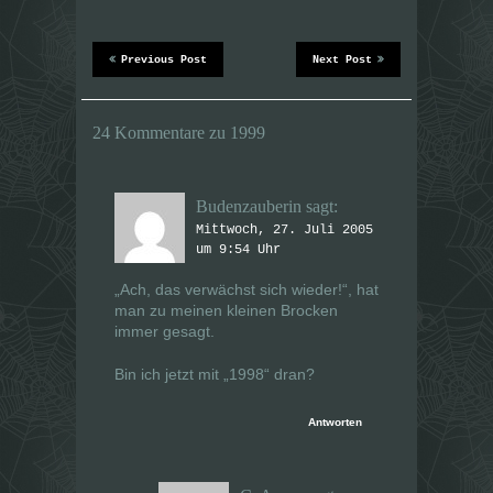
k
k
,
,
u
u
m
m
ü
a
Previous Post
Next Post
b
u
e
f
r
F
T
a
w
c
24 Kommentare zu 1999
i
e
t
b
t
o
e
o
r
k
z
z
Budenzauberin
sagt:
u
u
t
t
Mittwoch, 27. Juli 2005
e
e
um 9:54 Uhr
i
i
l
l
e
e
„Ach, das verwächst sich wieder!“, hat
n
n
(
(
man zu meinen kleinen Brocken
W
W
immer gesagt.
i
i
r
r
d
d
Bin ich jetzt mit „1998“ dran?
i
i
n
n
n
n
e
e
Antworten
u
u
e
e
m
m
F
F
e
e