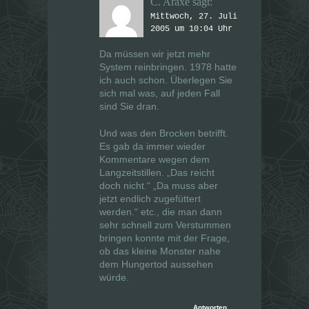
n
n
C. Araxe
sagt:
s
s
t
t
Mittwoch, 27. Juli
e
e
2005 um 10:04 Uhr
r
r
g
g
e
e
Da müssen wir jetzt mehr
ö
ö
f
System reinbringen. 1978 hatte
f
f
f
ich auch schon. Überlegen Sie
n
n
e
e
sich mal was, auf jeden Fall
t
t
sind Sie dran.
)
)
Und was den Brocken betrifft.
Es gab da immer wieder
Kommentare wegen dem
Langzeitstillen. „Das reicht
doch nicht.“ „Da muss aber
jetzt endlich zugefüttert
werden.“ etc., die man dann
sehr schnell zum Verstummen
bringen konnte mit der Frage,
ob das kleine Monster nahe
dem Hungertod aussehen
würde.
Antworten