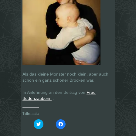
Als das kleine Monster noch klein, aber auch
schon ein ganz schöner Brocken war.
In Anlehnung an den Beitrag von
Frau
Budenzauberin
.
Teilen mit:
K
K
l
l
i
i
c
c