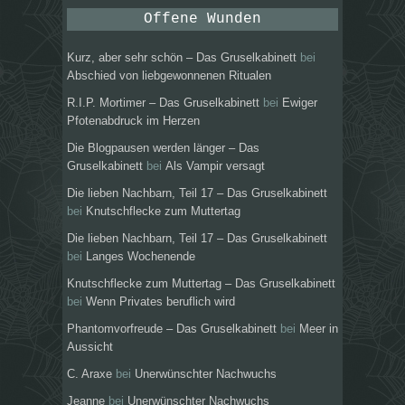
Offene Wunden
Kurz, aber sehr schön – Das Gruselkabinett
bei
Abschied von liebgewonnenen Ritualen
R.I.P. Mortimer – Das Gruselkabinett
bei
Ewiger
Pfotenabdruck im Herzen
Die Blogpausen werden länger – Das
Gruselkabinett
bei
Als Vampir versagt
Die lieben Nachbarn, Teil 17 – Das Gruselkabinett
bei
Knutschflecke zum Muttertag
Die lieben Nachbarn, Teil 17 – Das Gruselkabinett
bei
Langes Wochenende
Knutschflecke zum Muttertag – Das Gruselkabinett
bei
Wenn Privates beruflich wird
Phantomvorfreude – Das Gruselkabinett
bei
Meer in
Aussicht
C. Araxe
bei
Unerwünschter Nachwuchs
Jeanne
bei
Unerwünschter Nachwuchs