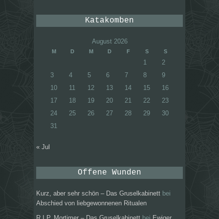
Katakomben
August 2026
M
D
M
D
F
S
S
1
2
3
4
5
6
7
8
9
10
11
12
13
14
15
16
17
18
19
20
21
22
23
24
25
26
27
28
29
30
31
« Jul
Offene Wunden
Kurz, aber sehr schön – Das Gruselkabinett
bei
Abschied von liebgewonnenen Ritualen
R.I.P. Mortimer – Das Gruselkabinett
bei
Ewiger