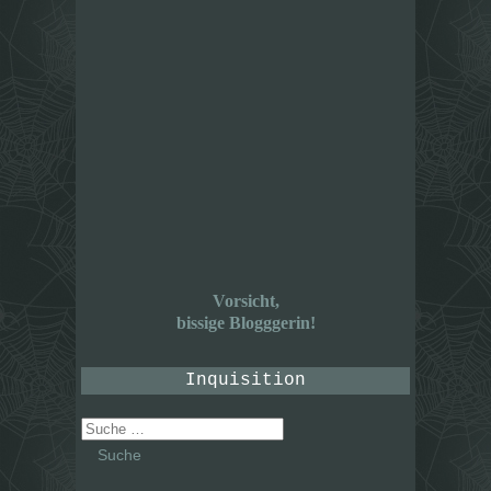
Vorsicht,
bissige Blogggerin!
Inquisition
Suche
nach: