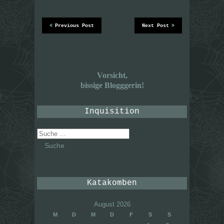
Previous Post
Next Post
Vorsicht,
bissige Blogggerin!
Inquisition
Suche
nach:
Katakomben
August 2026
M
D
M
D
F
S
S