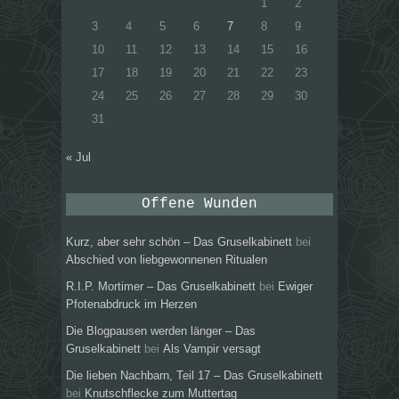
1
2
3
4
5
6
7
8
9
10
11
12
13
14
15
16
17
18
19
20
21
22
23
24
25
26
27
28
29
30
31
« Jul
Offene Wunden
Kurz, aber sehr schön – Das Gruselkabinett
bei
Abschied von liebgewonnenen Ritualen
R.I.P. Mortimer – Das Gruselkabinett
bei
Ewiger
Pfotenabdruck im Herzen
Die Blogpausen werden länger – Das
Gruselkabinett
bei
Als Vampir versagt
Die lieben Nachbarn, Teil 17 – Das Gruselkabinett
bei
Knutschflecke zum Muttertag