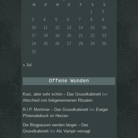
M
D
M
D
F
S
S
1
2
3
4
5
6
7
8
9
10
11
12
13
14
15
16
17
18
19
20
21
22
23
24
25
26
27
28
29
30
31
« Jul
Offene Wunden
Kurz, aber sehr schön – Das Gruselkabinett
bei
Abschied von liebgewonnenen Ritualen
R.I.P. Mortimer – Das Gruselkabinett
bei
Ewiger
Pfotenabdruck im Herzen
Die Blogpausen werden länger – Das
Gruselkabinett
bei
Als Vampir versagt