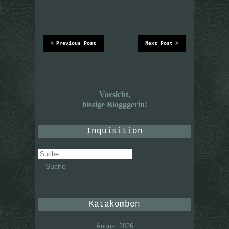
Previous Post
Next Post
Vorsicht,
bissige Blogggerin!
Inquisition
Suche
nach:
Katakomben
August 2026