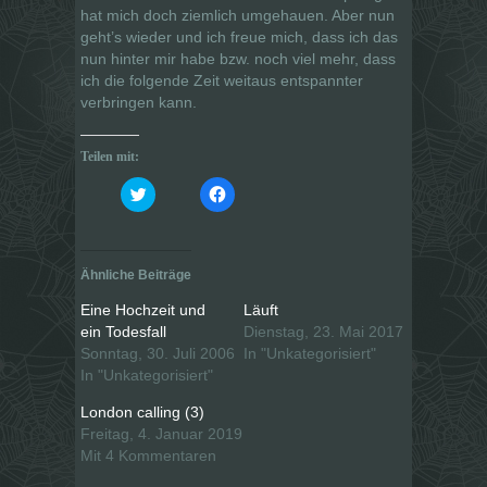
hat mich doch ziemlich umgehauen. Aber nun
geht’s wieder und ich freue mich, dass ich das
nun hinter mir habe bzw. noch viel mehr, dass
ich die folgende Zeit weitaus entspannter
verbringen kann.
Teilen mit:
K
K
l
l
i
i
c
c
k
k
,
,
u
u
Ähnliche Beiträge
m
m
ü
a
b
u
Eine Hochzeit und
Läuft
e
f
ein Todesfall
Dienstag, 23. Mai 2017
r
F
T
a
Sonntag, 30. Juli 2006
In "Unkategorisiert"
w
c
i
e
In "Unkategorisiert"
t
b
t
o
London calling (3)
e
o
r
k
Freitag, 4. Januar 2019
z
z
u
u
Mit 4 Kommentaren
t
t
e
e