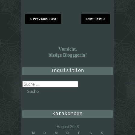
Previous Post
Next Post
Vorsicht,
bissige Blogggerin!
Inquisition
Suche
nach:
Katakomben
August 2026
M
D
M
D
F
S
S