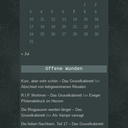
1
2
3
4
5
6
7
8
9
10
11
12
13
14
15
16
17
18
19
20
21
22
23
24
25
26
27
28
29
30
31
« Jul
Offene Wunden
Kurz, aber sehr schön – Das Gruselkabinett
bei
Abschied von liebgewonnenen Ritualen
R.I.P. Mortimer – Das Gruselkabinett
bei
Ewiger
Pfotenabdruck im Herzen
Die Blogpausen werden länger – Das
Gruselkabinett
bei
Als Vampir versagt
Die lieben Nachbarn, Teil 17 – Das Gruselkabinett