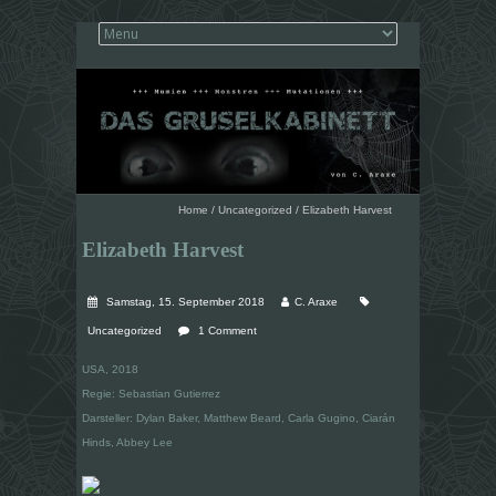
Home
/
Uncategorized
/
Elizabeth Harvest
Elizabeth Harvest
Samstag, 15. September 2018
C. Araxe
Uncategorized
1 Comment
USA, 2018
Regie: Sebastian Gutierrez
Darsteller: Dylan Baker, Matthew Beard, Carla Gugino, Ciarán
Hinds, Abbey Lee