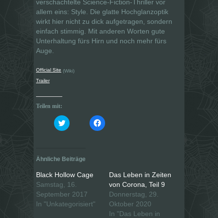
verschachtelte Science-Fiction-Thriller vor
allem eins: Style. Die glatte Hochglanzoptik
wirkt hier nicht zu dick aufgetragen, sondern
einfach stimmig. Mit anderen Worten gute
Unterhaltung fürs Hirn und noch mehr fürs
Auge.
Official Site
(Wiki)
Trailer
Teilen mit:
K
K
l
l
i
i
c
c
k
k
,
,
u
u
Ähnliche Beiträge
m
m
ü
a
b
u
Black Hollow Cage
Das Leben in Zeiten
e
f
Samstag, 16.
von Corona, Teil 9
r
F
T
a
September 2017
Donnerstag, 29.
w
c
i
e
In "Unkategorisiert"
Oktober 2020
t
b
In "Das Leben in
t
o