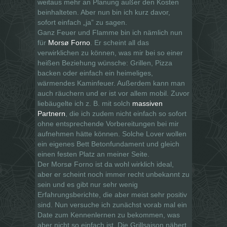
weitaus mehr an Planung außer den Kosten
beinhalteten. Aber nun bin ich kurz davor,
sofort einfach „ja” zu sagen.
Ganz Feuer und Flamme bin ich nämlich nun
für
Morsø Forno
. Er scheint all das
verwirklichen zu können, was mir bei so einer
heißen Beziehung wünsche: Grillen, Pizza
backen oder einfach ein heimeliges,
wärmendes Kaminfeuer. Außerdem kann man
auch räuchern und er ist vor allem mobil. Zuvor
liebäugelte ich z. B. mit solch
massiven
Partnern
, die ich zudem nicht einfach so sofort
ohne entsprechende Vorbereitungen bei mir
aufnehmen hätte können. Solche Lover wollen
ein eigenes Bett Betonfundament und gleich
einen festen Platz an meiner Seite.
Der Morsø Forno ist da wohl wirklich ideal,
aber er scheint noch immer recht unbekannt zu
sein und es gibt nur sehr wenig
Erfahrungsberichte, die aber meist sehr positiv
sind. Nun versuche ich zunächst vorab mal ein
Date zum Kennenlernen zu bekommen, was
aber nicht so einfach ist. Die Grillsaison nähert