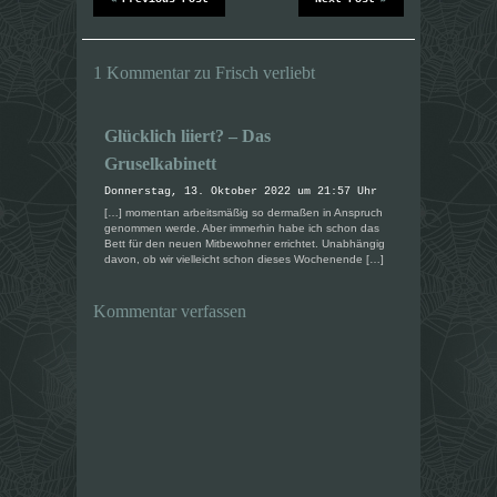
n
n
e
e
u
u
e
e
m
m
1 Kommentar zu Frisch verliebt
F
F
e
e
n
n
s
s
t
t
Glücklich liiert? – Das
e
e
r
r
Gruselkabinett
g
g
e
e
Donnerstag, 13. Oktober 2022 um 21:57 Uhr
ö
ö
f
f
[…] momentan arbeitsmäßig so dermaßen in Anspruch
f
f
genommen werde. Aber immerhin habe ich schon das
n
n
Bett für den neuen Mitbewohner errichtet. Unabhängig
e
e
davon, ob wir vielleicht schon dieses Wochenende […]
t
t
)
)
Kommentar verfassen