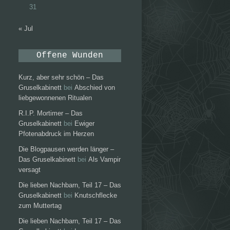
31
« Jul
Offene Wunden
Kurz, aber sehr schön – Das
Gruselkabinett
bei
Abschied von
liebgewonnenen Ritualen
R.I.P. Mortimer – Das
Gruselkabinett
bei
Ewiger
Pfotenabdruck im Herzen
Die Blogpausen werden länger –
Das Gruselkabinett
bei
Als Vampir
versagt
Die lieben Nachbarn, Teil 17 – Das
Gruselkabinett
bei
Knutschflecke
zum Muttertag
Die lieben Nachbarn, Teil 17 – Das