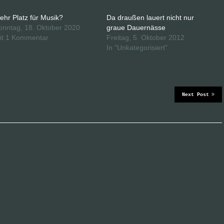
ehr Platz für Musik?
Da draußen lauert nicht nur
onntag, 18. Oktober 2020
graue Dauernässe
it 1 Kommentar
Freitag, 5. Oktober 2012
In "Unkategorisiert"
Next Post