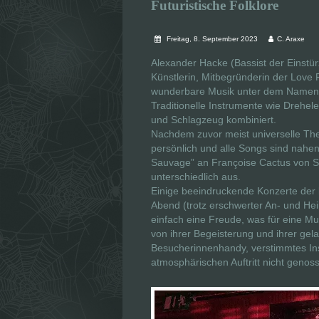
Futuristische Folklore
Freitag, 8. September 2023
C. Araxe
Alexander Hacke (Bassist der Einstürz
Künstlerin, Mitbegründerin der Love
wunderbare Musik unter dem Name
Traditionelle Instrumente wie Drehel
und Schlagzeug kombiniert.
Nachdem zuvor meist universelle Th
persönlich und alle Songs sind nahe
Sauvage” an Françoise Cactus von Ste
unterschiedlich aus.
Einige beeindruckende Konzerte der b
Abend (trotz erschwerter An- und Hei
einfach eine Freude, was für eine M
von ihrer Begeisterung und ihrer gel
Besucherinnenhandy, verstimmtes Ins
atmosphärischen Auftritt nicht geno