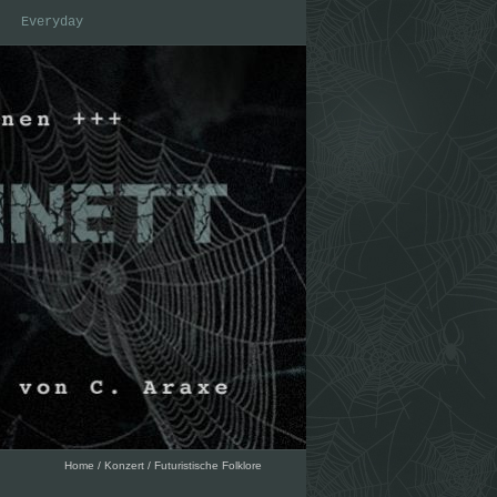
Everyday
Home
/
Konzert
/
Futuristische Folklore