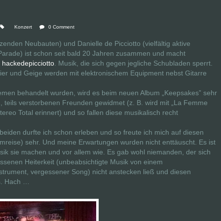
Konzert
0 Comment
enden Neubauten) und Danielle de Picciotto (vielfältig aktive
 Parade) ist schon seit bald 20 Jahren zusammen und macht
n
hackedepicciotto
. Musik, die sich gegen jegliche Schubladen sperrt.
eier und Geige werden mit elektronischem Equipment nebst Gitarre
emen behandelt wurden, wird es beim neuen Album „Keepsakes” sehr
n, teils verstorbenen Freunden gewidmet (z. B. wird mit „La Femme
reo Total erinnert) und so fallen diese musikalisch recht
eiden durfte ich schon erleben und so freute ich mich auf diesen
mreise) sehr. Und meine Erwartungen wurden nicht enttäuscht. Es ist
usik sie machen und vor allem wie. Es gab wohl niemanden, der sich
assenen Heiterkeit (unbeabsichtigte Musik von einem
trument, vergessener Song) nicht anstecken ließ und diesen
ss. Hach …