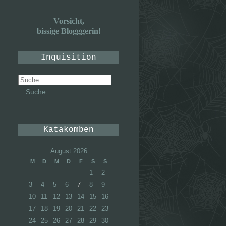
Vorsicht,
bissige Blogggerin!
Inquisition
Suche
nach:
Katakomben
August 2026
M
D
M
D
F
S
S
1
2
3
4
5
6
7
8
9
10
11
12
13
14
15
16
17
18
19
20
21
22
23
24
25
26
27
28
29
30