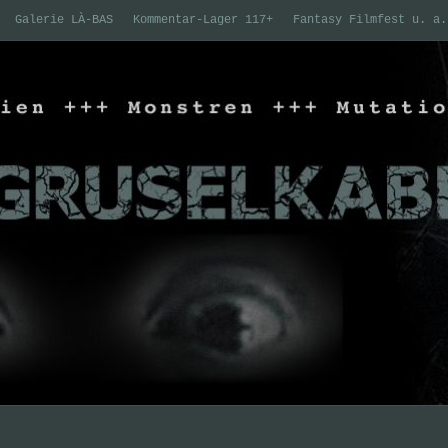
Galerie LÀ-BAS
Kommentar-Lager 117+
Fantasy Filmfest u. a.