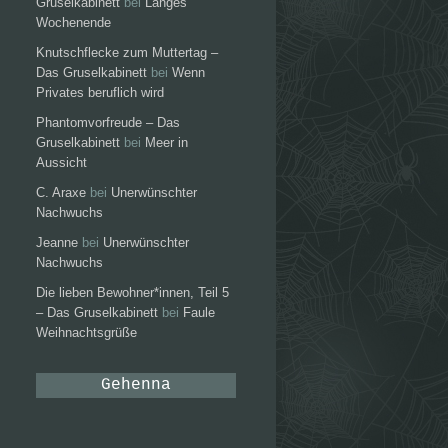
Gruselkabinett
bei
Langes
Wochenende
Knutschflecke zum Muttertag –
Das Gruselkabinett
bei
Wenn
Privates beruflich wird
Phantomvorfreude – Das
Gruselkabinett
bei
Meer in
Aussicht
C. Araxe
bei
Unerwünschter
Nachwuchs
Jeanne
bei
Unerwünschter
Nachwuchs
Die lieben Bewohner*innen, Teil 5
– Das Gruselkabinett
bei
Faule
Weihnachtsgrüße
Gehenna