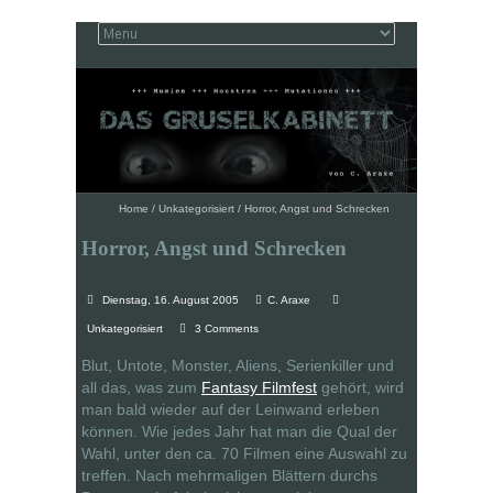
Home
/
Unkategorisiert
/
Horror, Angst und Schrecken
Horror, Angst und Schrecken
Dienstag, 16. August 2005
C. Araxe
Unkategorisiert
3 Comments
Blut, Untote, Monster, Aliens, Serienkiller und
all das, was zum
Fantasy Filmfest
gehört, wird
man bald wieder auf der Leinwand erleben
können. Wie jedes Jahr hat man die Qual der
Wahl, unter den ca. 70 Filmen eine Auswahl zu
treffen. Nach mehrmaligen Blättern durchs