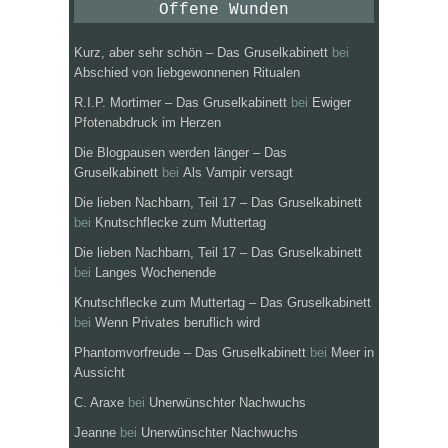
Offene Wunden
Kurz, aber sehr schön – Das Gruselkabinett
bei
Abschied von liebgewonnenen Ritualen
R.I.P. Mortimer – Das Gruselkabinett
bei
Ewiger
Pfotenabdruck im Herzen
Die Blogpausen werden länger – Das
Gruselkabinett
bei
Als Vampir versagt
Die lieben Nachbarn, Teil 17 – Das Gruselkabinett
bei
Knutschflecke zum Muttertag
Die lieben Nachbarn, Teil 17 – Das Gruselkabinett
bei
Langes Wochenende
Knutschflecke zum Muttertag – Das Gruselkabinett
bei
Wenn Privates beruflich wird
Phantomvorfreude – Das Gruselkabinett
bei
Meer in
Aussicht
C. Araxe
bei
Unerwünschter Nachwuchs
Jeanne
bei
Unerwünschter Nachwuchs