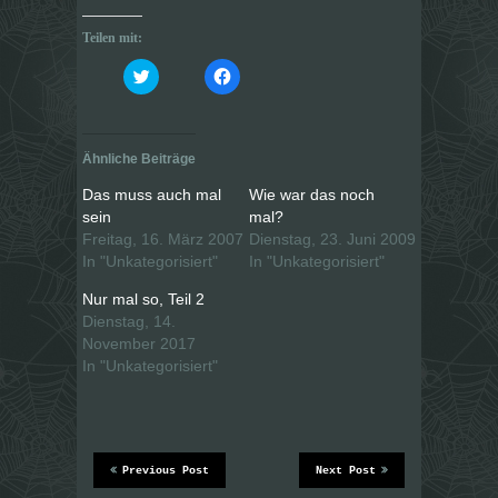
Teilen mit:
K
K
l
l
i
i
c
c
k
k
,
,
u
u
Ähnliche Beiträge
m
m
ü
a
b
u
Das muss auch mal
Wie war das noch
e
f
sein
mal?
r
F
T
a
Freitag, 16. März 2007
Dienstag, 23. Juni 2009
w
c
i
e
In "Unkategorisiert"
In "Unkategorisiert"
t
b
t
o
Nur mal so, Teil 2
e
o
r
k
Dienstag, 14.
z
z
u
u
November 2017
t
t
In "Unkategorisiert"
e
e
i
i
l
l
e
e
n
n
(
(
W
W
i
i
r
r
Previous Post
Next Post
d
d