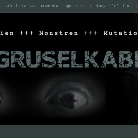
Galerie LÀ-BAS
Kommentar-Lager 117+
Fantasy Filmfest u. a.