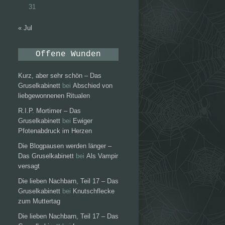
31
« Jul
Offene Wunden
Kurz, aber sehr schön – Das
Gruselkabinett
bei
Abschied von
liebgewonnenen Ritualen
R.I.P. Mortimer – Das
Gruselkabinett
bei
Ewiger
Pfotenabdruck im Herzen
Die Blogpausen werden länger –
Das Gruselkabinett
bei
Als Vampir
versagt
Die lieben Nachbarn, Teil 17 – Das
Gruselkabinett
bei
Knutschflecke
zum Muttertag
Die lieben Nachbarn, Teil 17 – Das