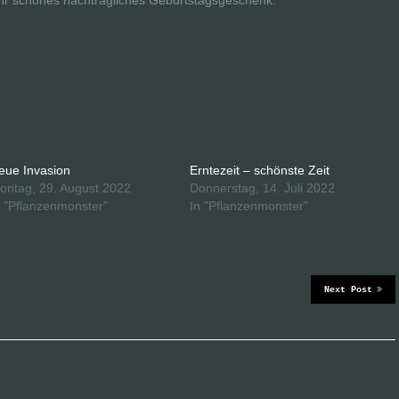
ehr schönes nachträgliches Geburtstagsgeschenk.
eue Invasion
Erntezeit – schönste Zeit
ontag, 29. August 2022
Donnerstag, 14. Juli 2022
n "Pflanzenmonster"
In "Pflanzenmonster"
Next Post