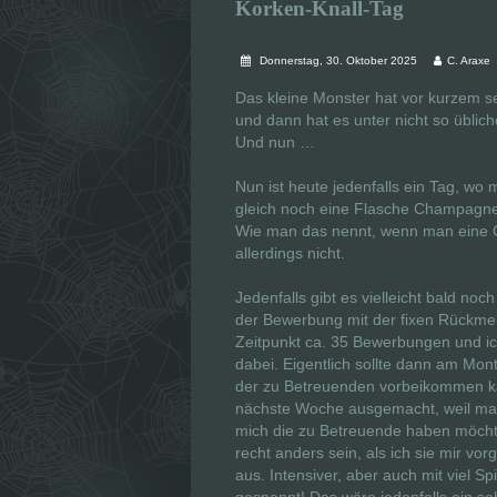
Korken-Knall-Tag
Donnerstag, 30. Oktober 2025
C. Araxe
Das kleine Monster hat vor kurzem sei
und dann hat es unter nicht so übli
Und nun …
Nun ist heute jedenfalls ein Tag, wo
gleich noch eine Flasche Champagner
Wie man das nennt, wenn man eine C
allerdings nicht.
Jedenfalls gibt es vielleicht bald n
der Bewerbung mit der fixen Rückmeldu
Zeitpunkt ca. 35 Bewerbungen und ic
dabei. Eigentlich sollte dann am Mon
der zu Betreuenden vorbeikommen ka
nächste Woche ausgemacht, weil man s
mich die zu Betreuende haben möchte 
recht anders sein, als ich sie mir vor
aus. Intensiver, aber auch mit viel 