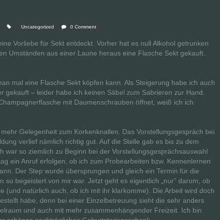
Uncategorized
0 Comment
ne Vorliebe für Sekt entdeckt. Vorher hat es null Alkohol getrunken
chen Umständen aus einer Laune heraus eine Flasche Sekt gekauft.
 man mal eine Flasche Sekt köpfen kann. Als Steigerung habe ich auch
 gekauft – leider habe ich keinen Säbel zum Sabrieren zur Hand.
hampagnerflasche mit Daumenschrauben öffnet, weiß ich ich
och mehr Gelegenheit zum Korkenknallen. Das Vorstellungsgespräch bei
ng verlief nämlich richtig gut. Auf die Stelle gab es bis zu dem
h war so ziemlich zu Beginn bei der Vorstellungsgesprächsauswahl
tag ein Anruf erfolgen, ob ich zum Probearbeiten bzw. Kennenlernen
nn. Der Step wurde übersprungen und gleich ein Termin für die
o begeistert von mir war. Jetzt geht es eigentlich „nur” darum, ob
(und natürlich auch, ob ich mit ihr klarkomme). Die Arbeit wird doch
gestellt habe, denn bei einer Einzelbetreuung sieht die sehr anders
Spielraum und auch mit mehr zusammenhängender Freizeit. Ich bin