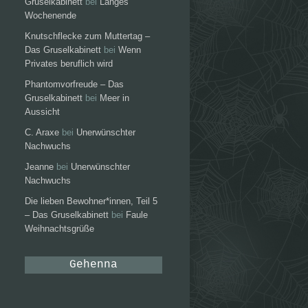
Gruselkabinett
bei
Langes
Wochenende
Knutschflecke zum Muttertag –
Das Gruselkabinett
bei
Wenn
Privates beruflich wird
Phantomvorfreude – Das
Gruselkabinett
bei
Meer in
Aussicht
C. Araxe
bei
Unerwünschter
Nachwuchs
Jeanne
bei
Unerwünschter
Nachwuchs
Die lieben Bewohner*innen, Teil 5
– Das Gruselkabinett
bei
Faule
Weihnachtsgrüße
Gehenna