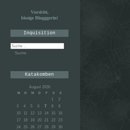
Vorsicht,
bissige Blogggerin!
Inquisition
Suche
nach:
Katakomben
August 2026
M
D
M
D
F
S
S
1
2
3
4
5
6
7
8
9
10
11
12
13
14
15
16
17
18
19
20
21
22
23
24
25
26
27
28
29
30