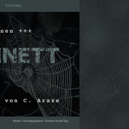
Everyday
Home
/
Uncategorized
/
Korken-Knall-Tag