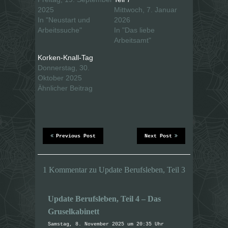
r
F
T
a
2025
Mittwoch, 7. Januar
w
c
i
e
In "Neustart und
2026
t
b
Arbeitssuche"
In "Das liebe
t
o
e
o
Arbeitsamt"
r
k
z
z
u
u
Korken-Knall-Tag
t
t
Donnerstag, 30.
e
e
i
i
Oktober 2025
l
l
e
e
Ähnlicher Beitrag
n
n
(
(
W
W
i
i
r
r
d
d
i
i
n
n
Previous Post
Next Post
n
n
e
e
u
u
e
e
m
m
1 Kommentar zu Update Berufsleben, Teil 3
F
F
e
e
n
n
s
s
t
t
Update Berufsleben, Teil 4 – Das
e
e
r
r
Gruselkabinett
g
g
e
e
Samstag, 8. November 2025 um 20:35 Uhr
ö
ö