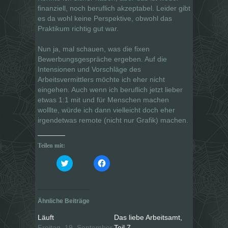
finanziell, noch beruflich akzeptabel. Leider gibt
es da wohl keine Perspektive, obwohl das
Praktikum richtig gut war.
Nun ja, mal schauen, was die fixen
Bewerbungsgespräche ergeben. Auf die
Intensionen und Vorschläge des
Arbeitsvermittlers möchte ich eher nicht
eingehen. Auch wenn ich beruflich jetzt lieber
etwas 1:1 mit und für Menschen machen
wolllte, würde ich dann vielleicht doch eher
irgendetwas remote (nicht nur Grafik) machen.
Teilen mit:
K
K
l
l
i
i
c
c
k
k
,
,
u
u
Ähnliche Beiträge
m
m
ü
a
b
u
Läuft
Das liebe Arbeitsamt,
e
f
Freitag, 19. September
Teil 7