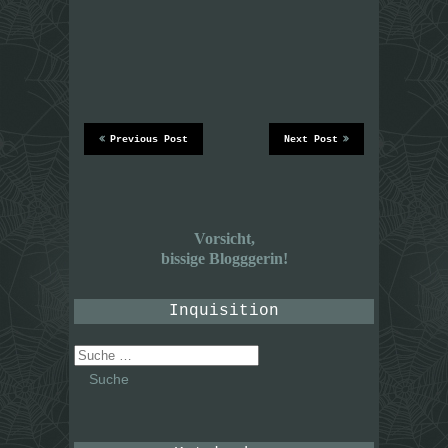
Previous Post
Next Post
Vorsicht,
bissige Blogggerin!
Inquisition
Suche
nach: