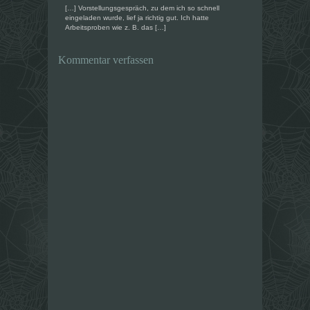
f
f
[…] Vorstellungsgespräch, zu dem ich so schnell
f
f
eingeladen wurde, lief ja richtig gut. Ich hatte
n
n
Arbeitsproben wie z. B. das […]
e
e
t
t
)
)
Kommentar verfassen