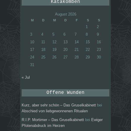
Katakomben
August 2026
M
D
M
D
F
S
S
1
2
3
4
5
6
7
8
9
10
11
12
13
14
15
16
17
18
19
20
21
22
23
24
25
26
27
28
29
30
31
« Jul
Offene Wunden
Kurz, aber sehr schön – Das Gruselkabinett
bei
Abschied von liebgewonnenen Ritualen
R.I.P. Mortimer – Das Gruselkabinett
bei
Ewiger
Pfotenabdruck im Herzen