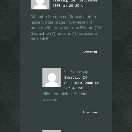
Samstag, 24. September
r
r
g
2005 um 20:39 Uhr
g
e
e
ö
ö
Möchten Sie das so für sich stehen
f
f
f
f
lassen, oder mögen Sie vielleicht
n
n
e
e
noch erzählen, woher das Erlebte (?)/
t
t
Gedachte (?) herrührt? Interessieren
)
)
tät’s mich.
Antworten
C. Araxe
sagt:
Samstag, 24.
September 2005 um
20:54 Uhr
Alles und nichts. Sie sind
wissend.
Antworten