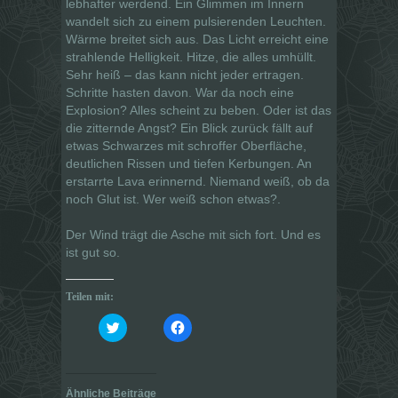
lebhafter werdend. Ein Glimmen im Innern
wandelt sich zu einem pulsierenden Leuchten.
Wärme breitet sich aus. Das Licht erreicht eine
strahlende Helligkeit. Hitze, die alles umhüllt.
Sehr heiß – das kann nicht jeder ertragen.
Schritte hasten davon. War da noch eine
Explosion? Alles scheint zu beben. Oder ist das
die zitternde Angst? Ein Blick zurück fällt auf
etwas Schwarzes mit schroffer Oberfläche,
deutlichen Rissen und tiefen Kerbungen. An
erstarrte Lava erinnernd. Niemand weiß, ob da
noch Glut ist. Wer weiß schon etwas?.
Der Wind trägt die Asche mit sich fort. Und es
ist gut so.
Teilen mit:
K
K
l
l
i
i
c
c
k
k
,
,
u
u
Ähnliche Beiträge