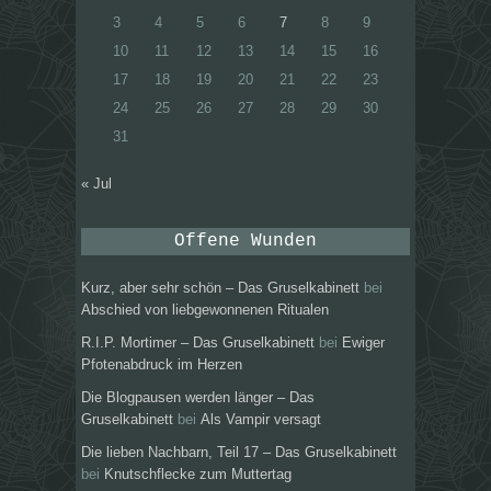
3
4
5
6
7
8
9
10
11
12
13
14
15
16
17
18
19
20
21
22
23
24
25
26
27
28
29
30
31
« Jul
Offene Wunden
Kurz, aber sehr schön – Das Gruselkabinett
bei
Abschied von liebgewonnenen Ritualen
R.I.P. Mortimer – Das Gruselkabinett
bei
Ewiger
Pfotenabdruck im Herzen
Die Blogpausen werden länger – Das
Gruselkabinett
bei
Als Vampir versagt
Die lieben Nachbarn, Teil 17 – Das Gruselkabinett
bei
Knutschflecke zum Muttertag