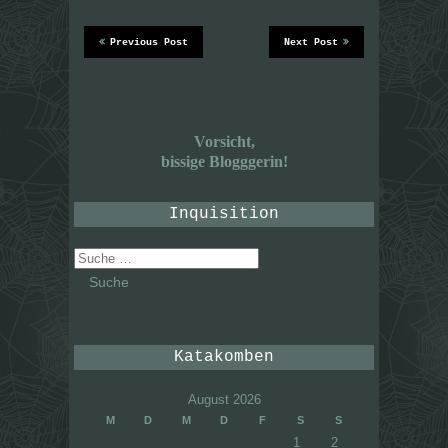
Previous Post
Next Post
Vorsicht,
bissige Blogggerin!
Inquisition
Suche
nach:
Katakomben
August 2026
M
D
M
D
F
S
S
1
2