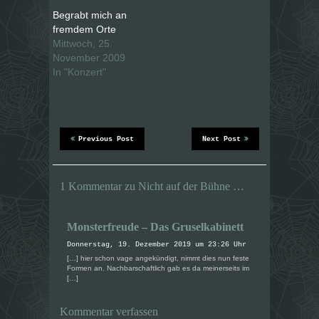
e
o
r
k
Begrabt mich an
z
z
u
u
fremdem Orte
t
t
Mittwoch, 25.
e
e
i
i
November 2009
l
l
e
e
In "Konzert"
n
n
(
(
W
W
i
i
r
r
d
d
i
i
n
n
Previous Post
Next Post
n
n
e
e
u
u
e
e
m
m
1 Kommentar zu Nicht auf der Bühne …
F
F
e
e
n
n
s
s
t
t
Monsterfreude – Das Gruselkabinett
e
e
r
r
Donnerstag, 19. Dezember 2019 um 23:26 Uhr
g
g
e
e
[…] hier schon vage angekündigt, nimmt dies nun feste
ö
ö
Formen an. Nachbarschaftlich gab es da meinerseits im
f
f
[…]
f
f
n
n
e
e
t
t
Kommentar verfassen
)
)