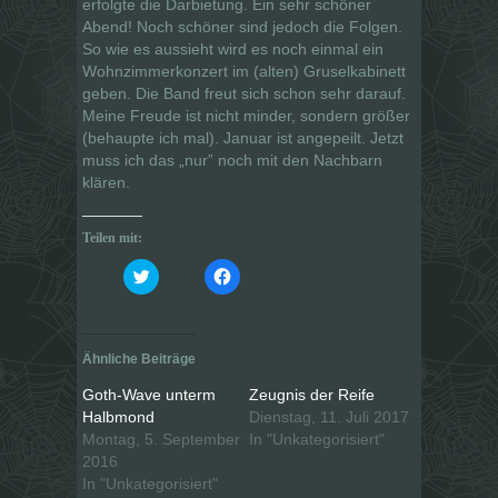
erfolgte die Darbietung. Ein sehr schöner
Abend! Noch schöner sind jedoch die Folgen.
So wie es aussieht wird es noch einmal ein
Wohnzimmerkonzert im (alten) Gruselkabinett
geben. Die Band freut sich schon sehr darauf.
Meine Freude ist nicht minder, sondern größer
(behaupte ich mal). Januar ist angepeilt. Jetzt
muss ich das „nur” noch mit den Nachbarn
klären.
Teilen mit:
K
K
l
l
i
i
c
c
k
k
,
,
u
u
Ähnliche Beiträge
m
m
ü
a
b
u
Goth-Wave unterm
Zeugnis der Reife
e
f
Halbmond
Dienstag, 11. Juli 2017
r
F
T
a
Montag, 5. September
In "Unkategorisiert"
w
c
i
e
2016
t
b
In "Unkategorisiert"
t
o