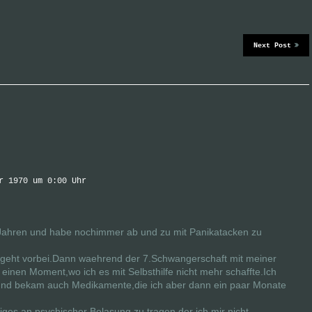
Next Post
r 1970 um 0:00 Uhr
ei Jahren und habe nochimmer ab und zu mit Panikatacken zu
 geht vorbei.Dann waehrend der 7.Schwangerschaft mit meiner
 einen Moment,wo ich es mit Selbsthilfe nicht mehr schaffte.Ich
 und bekam auch Medikamente,die ich aber dann ein paar Monate
niges an psychischer Belasung zu tragen,der ich mir nicht