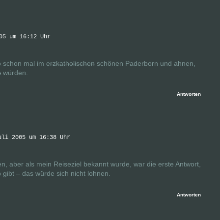
05 um 16:12 Uhr
o schon mal im
erzkatholischen
schönen Paderborn und ahnen,
n
würden.
Antworten
uli 2005 um 16:38 Uhr
en, aber als mein Reiseziel bekannt wurde, war die erste Antwort,
 gibt – das würde sich nicht lohnen.
Antworten