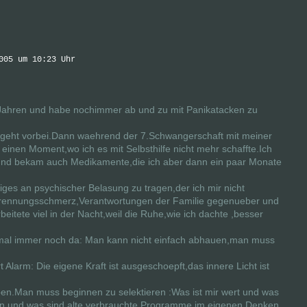
005 um 10:23 Uhr
ei Jahren und habe nochimmer ab und zu mit Panikatacken zu
 geht vorbei.Dann waehrend der 7.Schwangerschaft mit meiner
 einen Moment,wo ich es mit Selbsthilfe nicht mehr schaffte.Ich
 und bekam auch Medikamente,die ich aber dann ein paar Monate
niges an psychischer Belasung zu tragen,der ich mir nicht
Trennungsschmerz,Verantwortungen der Familie gegenueber und
eitete viel in der Nacht,weil die Ruhe,wie ich dachte ,besser
mal immer noch da: Man kann nicht einfach abhauen,man muss
t Alarm: Die eigene Kraft ist ausgeschoepft,das innere Licht ist
ben.Man muss beginnen zu selektieren :Was ist mir wert und was
fern und was sind alte verbrauchte Programme im eigenen Denken