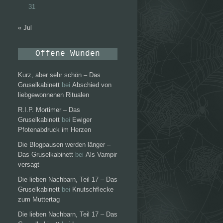
31
« Jul
Offene Wunden
Kurz, aber sehr schön – Das
Gruselkabinett
bei
Abschied von
liebgewonnenen Ritualen
R.I.P. Mortimer – Das
Gruselkabinett
bei
Ewiger
Pfotenabdruck im Herzen
Die Blogpausen werden länger –
Das Gruselkabinett
bei
Als Vampir
versagt
Die lieben Nachbarn, Teil 17 – Das
Gruselkabinett
bei
Knutschflecke
zum Muttertag
Die lieben Nachbarn, Teil 17 – Das