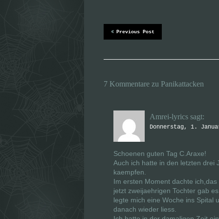
t
b
t
o
e
o
r
k
z
z
u
u
Previous Post
t
t
e
e
i
i
l
l
e
e
n
n
(
(
W
W
i
i
7 Kommentare zu Panikattacken
r
r
d
d
i
i
n
n
n
n
Amrei-lyrics
sagt:
e
e
u
u
Donnerstag, 1. Janua
e
e
m
m
F
F
e
e
n
n
Schoenen guten Tag C.Araxe!
s
s
Auch ich hatte in den letzten dr
t
t
e
e
kaempfen.
r
r
Im ersten Moment dachte ich,das
g
g
e
e
jetzt zweijaehrigen Tochter gab es
ö
ö
legte mich eine Woche ins Spital
f
f
f
f
danach wieder liess.
n
n
e
e
Ich hatte in der damaligen Zeit ei