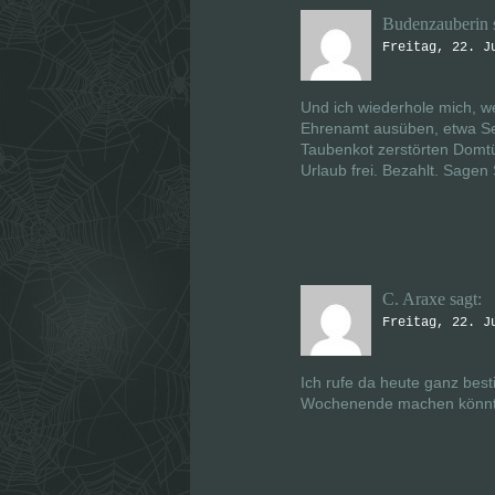
Budenzauberin
Freitag, 22. J
Und ich wiederhole mich, we
Ehrenamt ausüben, etwa See
Taubenkot zerstörten Domt
Urlaub frei. Bezahlt. Sagen
C. Araxe
sagt:
Freitag, 22. J
Ich rufe da heute ganz best
Wochenende machen könnt