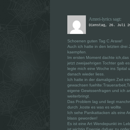
Amrei-lyrics
sagt:
Dienstag, 26. Juli 2
Schoenen guten Tag C.Araxe!
Auch ich hatte in den letzten dr
kaempfen.
Im ersten Moment dachte ich,das
jetzt zweijaehrigen Tochter gab es
legte mich eine Woche ins Spital
danach wieder liess.
Ich hatte in der damaligen Zeit ei
gewachsen fuehlte:Trauerarbeit,
eigene Gewissenfragen und ich arb
weiterbringt.
Das Problem lag und liegt manch
durch ,koste es was es wollte.
Ich sehe Panikattacken als eine Ar
blass geworden!
Es ist eine Art Wendepunkt im Le
ist wichtig Energie dafuer zu op