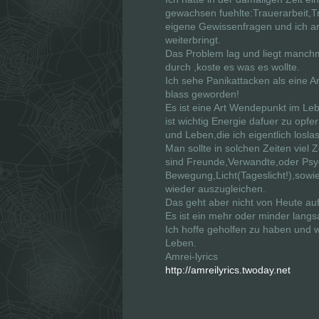
t
t
gewachsen fuehlte:Trauerarbeit,
)
)
eigene Gewissenfragen und ich arb
weiterbringt.
Das Problem lag und liegt manch
durch ,koste es was es wollte.
Ich sehe Panikattacken als eine Ar
blass geworden!
Es ist eine Art Wendepunkt im Le
ist wichtig Energie dafuer zu op
und Leben,die ich eigentlich losl
Man sollte in solchen Zeiten viel
sind Freunde,Verwandte,oder Psych
Bewegung,Licht(Tageslicht!),sowi
wieder auszugleichen.
Das geht aber nicht von Heute au
Es ist ein mehr oder minder langs
Ich hoffe geholfen zu haben und w
Leben.
Amrei-lyrics
http://amreilyrics.twoday.net