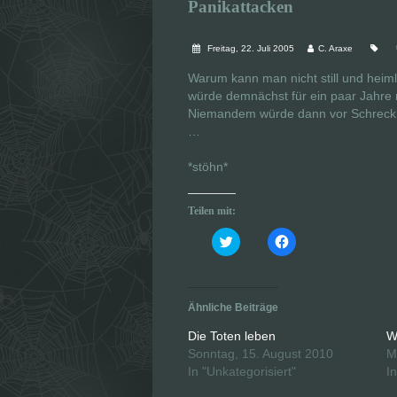
Panikattacken
Freitag, 22. Juli 2005
C. Araxe
Warum kann man nicht still und hei
würde demnächst für ein paar Jahre n
Niemandem würde dann vor Schreck ein
…
*stöhn*
Teilen mit:
K
K
l
l
i
i
c
c
k
k
,
,
u
u
Ähnliche Beiträge
m
m
ü
a
b
u
Die Toten leben
W
e
f
Sonntag, 15. August 2010
M
r
F
T
a
In "Unkategorisiert"
I
w
c
i
e