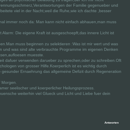
Trennungsschmerz,Verantwortungen der Familie gegenueber und
eitete viel in der Nacht,weil die Ruhe,wie ich dachte ,besser
mal immer noch da: Man kann nicht einfach abhauen,man muss
t Alarm: Die eigene Kraft ist ausgeschoepft,das innere Licht ist
ben.Man muss beginnen zu selektieren :Was ist mir wert und was
fern und was sind alte verbrauchte Programme im eigenen Denken
assen,aufloesen muesste.
 Zeit dafuer verwenden darueber zu sprechen,oder zu schreiben.Oft
ologen von grosser Hilfe.Koerperlich ist es wichtig durch
e gesunder Ernaehrung das allgemeine Defizit durch Regeneration
f Morgen.
amer seelischer und koerperlicher Heilungsprozess.
uensche weiterhin viel Glueck und Licht und Liebe fuer dein
Antworten