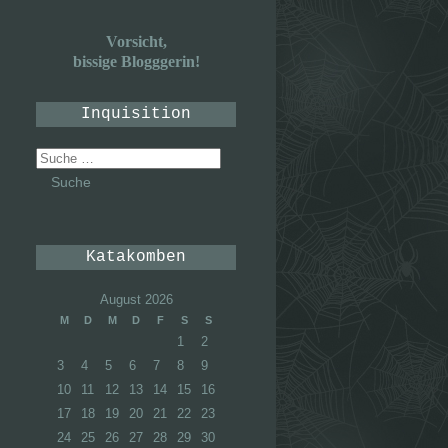
Vorsicht,
bissige Blogggerin!
Inquisition
Suche
nach:
Katakomben
August 2026
M
D
M
D
F
S
S
1
2
3
4
5
6
7
8
9
10
11
12
13
14
15
16
17
18
19
20
21
22
23
24
25
26
27
28
29
30