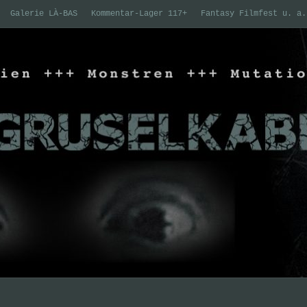
Galerie LÀ-BAS
Kommentar-Lager 117+
Fantasy Filmfest u. a.