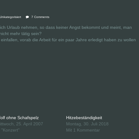
Unkategorisiert
7 Comments
mlich Urlaub nehmen, so dass keiner Angst bekommt und meint, man
icht mehr tätig sein?
fallen, vorab die Arbeit für ein paar Jahre erledigt haben zu wollen
olf ohne Schafspelz
Hitzebeständigkeit
ittwoch, 25. April 2007
Montag, 30. Juli 2018
n "Konzert"
Mit 1 Kommentar