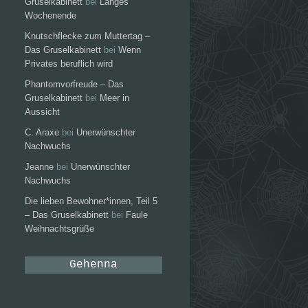
Gruselkabinett
bei
Langes
Wochenende
Knutschflecke zum Muttertag –
Das Gruselkabinett
bei
Wenn
Privates beruflich wird
Phantomvorfreude – Das
Gruselkabinett
bei
Meer in
Aussicht
C. Araxe
bei
Unerwünschter
Nachwuchs
Jeanne
bei
Unerwünschter
Nachwuchs
Die lieben Bewohner*innen, Teil 5
– Das Gruselkabinett
bei
Faule
Weihnachtsgrüße
Gehenna