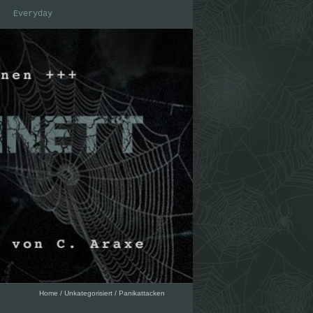
Everyday
Home
/
Unkategorisiert
/
Panikattacken