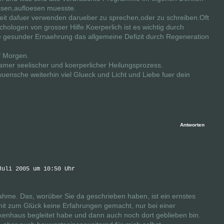
assen,aufloesen muesste.
 Zeit dafuer verwenden darueber zu sprechen,oder zu schreiben.Oft
ologen von grosser Hilfe.Koerperlich ist es wichtig durch
e gesunder Ernaehrung das allgemeine Defizit durch Regeneration
f Morgen.
amer seelischer und koerperlicher Heilungsprozess.
uensche weiterhin viel Glueck und Licht und Liebe fuer dein
Antworten
Juli 2005 um 10:50 Uhr
nahme. Das, worüber Sie da geschrieben haben, ist ein ernstes
it zum Glück keine Erfahrungen gemacht, nur bei einer
nkenhaus begleitet habe und dann auch noch dort geblieben bin.