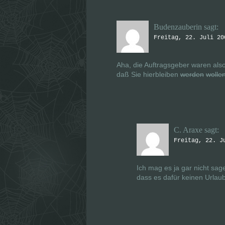
Budenzauberin
sagt:
Freitag, 22. Juli 20
Aha, die Auftragsgeber waren als
daß Sie hierbleiben
werden
wolle
C. Araxe
sagt:
Freitag, 22. J
Ich mag es ja gar nicht sag
dass es dafür keinen Urlaub