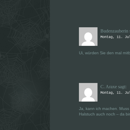
Budenzauberin
Montag, 11. Ju
Ui, würden Sie den mal mit
C. Araxe
sagt:
Montag, 11. Ju
Ja, kann ich machen. Muss 
Halstuch auch noch – da bin