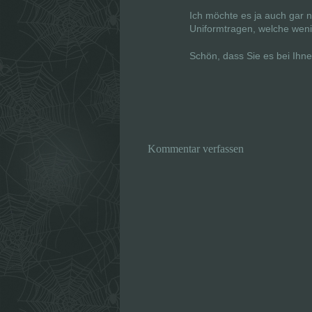
Ich möchte es ja auch gar n
Uniformtragen, welche wen
Schön, dass Sie es bei Ihne
Kommentar verfassen