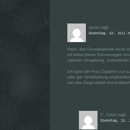
jazzer
sagt:
Dienstag, 12. Juli 2
Hach, das Gruselkabinett weckt s
ich keine dieser Erinnerungen mis
näheren Umgebung, Jurtendörfe
Ich kann der Frau Zauberin nur zus
oder gar Verkeleidung empfunden
war das Zeug robust und praktisc
C. Araxe
sagt:
Dienstag, 12. 