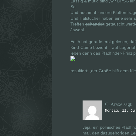
Lässig & mutig sind „wir DPSG’ler
ö
ö
f
f
So.
f
f
Und nochmal: unsere Kluften tragen w
n
n
e
e
Und Halstücher haben eine sehr sc
t
t
Treffen
gehandelt
getauscht werd
)
)
Jawohl.
Edith hat gerade erst gelesen, daß
Kind-Camp bezieht – auf Lagerfah
leben dann das Pfadfinder-Prinzi
resultiert: „der Große hilft dem Kle
C. Araxe
sagt:
Montag, 11. Ju
Jaja, ein polnisches Pfadfin
mal, den dazugehörigen Le