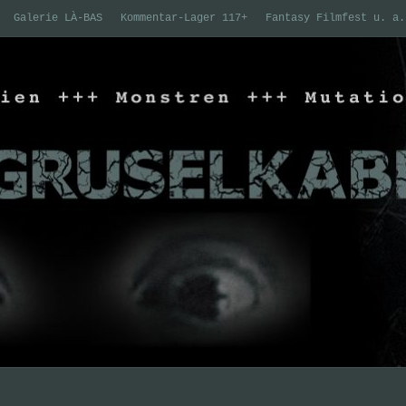
Galerie LÀ-BAS
Kommentar-Lager 117+
Fantasy Filmfest u. a.