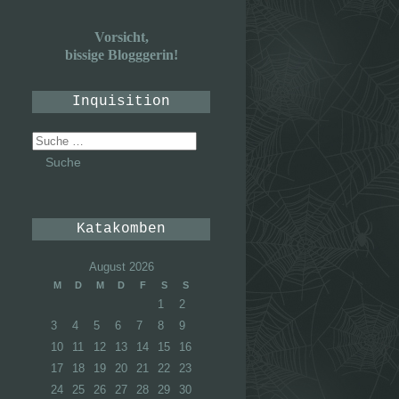
Vorsicht,
bissige Blogggerin!
Inquisition
Suche
nach:
Katakomben
August 2026
M
D
M
D
F
S
S
1
2
3
4
5
6
7
8
9
10
11
12
13
14
15
16
17
18
19
20
21
22
23
24
25
26
27
28
29
30