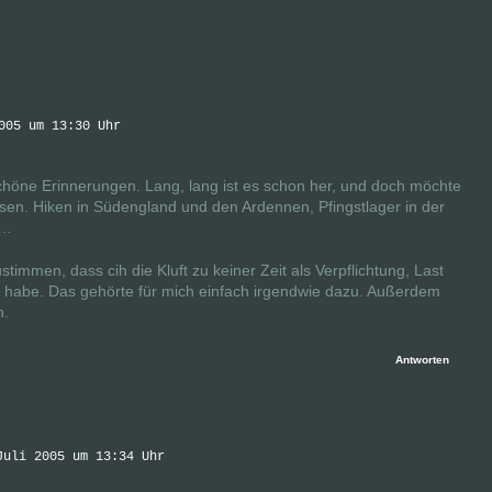
005 um 13:30 Uhr
chöne Erinnerungen. Lang, lang ist es schon her, und doch möchte
sen. Hiken in Südengland und den Ardennen, Pfingstlager in der
r…
timmen, dass cih die Kluft zu keiner Zeit als Verpflichtung, Last
 habe. Das gehörte für mich einfach irgendwie dazu. Außerdem
h.
Antworten
Juli 2005 um 13:34 Uhr