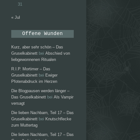
31
« Jul
Offene Wunden
Kurz, aber sehr schön – Das
Gruselkabinett
bei
Abschied von
liebgewonnenen Ritualen
R.I.P. Mortimer – Das
Gruselkabinett
bei
Ewiger
Pfotenabdruck im Herzen
Die Blogpausen werden länger –
Das Gruselkabinett
bei
Als Vampir
versagt
Die lieben Nachbarn, Teil 17 – Das
Gruselkabinett
bei
Knutschflecke
zum Muttertag
Die lieben Nachbarn, Teil 17 – Das