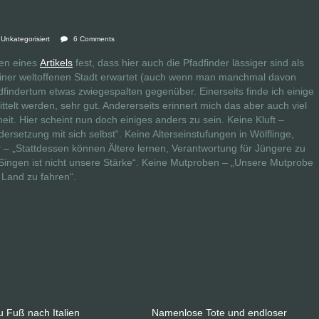
Unkategorisiert
6 Comments
sen eines
Artikels
fest, dass hier auch die Pfadfinder lässiger sind als
iner weltoffenen Stadt erwartet (auch wenn man manchmal davon
dfindertum etwas zwiegespalten gegenüber. Einerseits finde ich einige
ttelt werden, sehr gut. Andererseits erinnert mich das aber auch viel
it. Hier scheint nun doch einiges anders zu sein. Keine Kluft –
rsetzung mit sich selbst“. Keine Alterseinstufungen in Wölflinge,
 – „Stattdessen können Ältere lernen, Verantwortung für Jüngere zu
ingen ist nicht unsere Stärke“. Keine Mutproben – „Unsere Mutprobe
 Land zu fahren“.
u Fuß nach Italien
Namenlose Tote und endloser