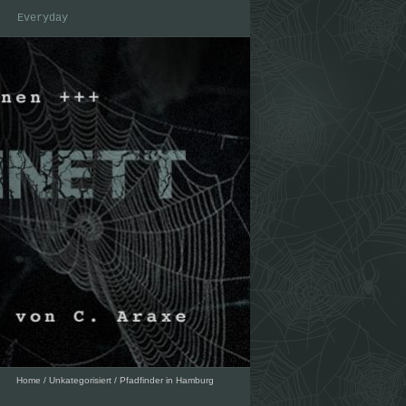
Everyday
Home
/
Unkategorisiert
/
Pfadfinder in Hamburg