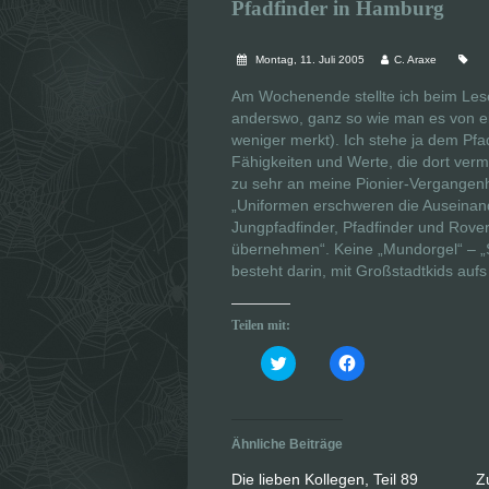
Pfadfinder in Hamburg
Montag, 11. Juli 2005
C. Araxe
Am Wochenende stellte ich beim Le
anderswo, ganz so wie man es von e
weniger merkt). Ich stehe ja dem Pfa
Fähigkeiten und Werte, die dort vermi
zu sehr an meine Pionier-Vergangenhe
„Uniformen erschweren die Auseinande
Jungpfadfinder, Pfadfinder und Rover
übernehmen“. Keine „Mundorgel“ – „S
besteht darin, mit Großstadtkids aufs
Teilen mit:
K
K
l
l
i
i
c
c
k
k
,
,
u
u
Ähnliche Beiträge
m
m
ü
a
b
u
Die lieben Kollegen, Teil 89
Z