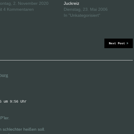
ontag, 2. November 2020
Juckreiz
it 4 Kommentaren
Dienstag, 23. Mai 2006
In "Unkategorisiert"
Next Post
burg
5 um 9:56 Uhr
’ler.
h schlechter heißen soll.