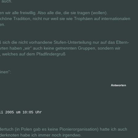
“ auch.
ir alle freiwillig. Also alle die, die sie tragen (wollen).
höne Tradition, nicht nur weil sie wie Trophäen auf internationalen
en.
 sich die nicht vorhandene Stufen-Unterteilung nur auf das Eltern-
rten haben „wir“ auch keine getrennten Gruppen, sondern wir
p, welches auf dem Pfadfindergruß
inen“:
Antworten
li 2005 um 10:05 Uhr
dertuch (in Polen gab es keine Pionierorganisation) hatte ich auch
derknoten habe ich immer noch irgendwo.