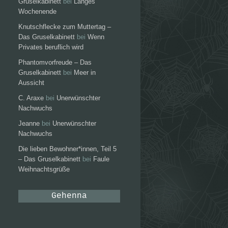
Gruselkabinett
bei
Langes
Wochenende
Knutschflecke zum Muttertag –
Das Gruselkabinett
bei
Wenn
Privates beruflich wird
Phantomvorfreude – Das
Gruselkabinett
bei
Meer in
Aussicht
C. Araxe
bei
Unerwünschter
Nachwuchs
Jeanne
bei
Unerwünschter
Nachwuchs
Die lieben Bewohner*innen, Teil 5
– Das Gruselkabinett
bei
Faule
Weihnachtsgrüße
Gehenna