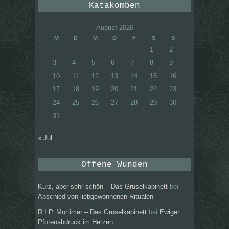
Katakomben
August 2026
M
D
M
D
F
S
S
1
2
3
4
5
6
7
8
9
10
11
12
13
14
15
16
17
18
19
20
21
22
23
24
25
26
27
28
29
30
31
« Jul
Offene Wunden
Kurz, aber sehr schön – Das Gruselkabinett
bei
Abschied von liebgewonnenen Ritualen
R.I.P. Mortimer – Das Gruselkabinett
bei
Ewiger
Pfotenabdruck im Herzen