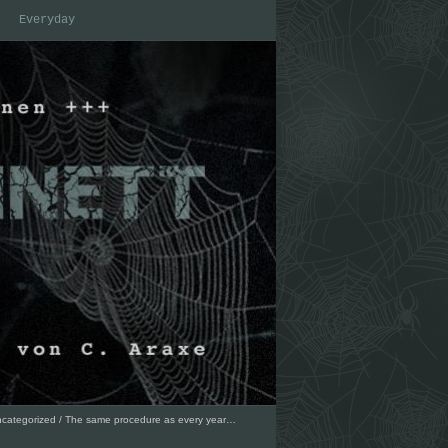
Everyday
categorized
/
The same procedure as every year…