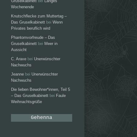
Gruselkabinett
bei
Langes
Wochenende
Knutschflecke zum Muttertag –
Das Gruselkabinett
bei
Wenn
Privates beruflich wird
Phantomvorfreude – Das
Gruselkabinett
bei
Meer in
Aussicht
C. Araxe
bei
Unerwünschter
Nachwuchs
Jeanne
bei
Unerwünschter
Nachwuchs
Die lieben Bewohner*innen, Teil 5
– Das Gruselkabinett
bei
Faule
Weihnachtsgrüße
Gehenna