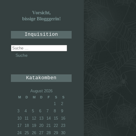
Vorsicht,
bissige Blogggerin!
Inquisition
Suche
nach:
Katakomben
August 2026
M
D
M
D
F
S
S
1
2
3
4
5
6
7
8
9
10
11
12
13
14
15
16
17
18
19
20
21
22
23
24
25
26
27
28
29
30