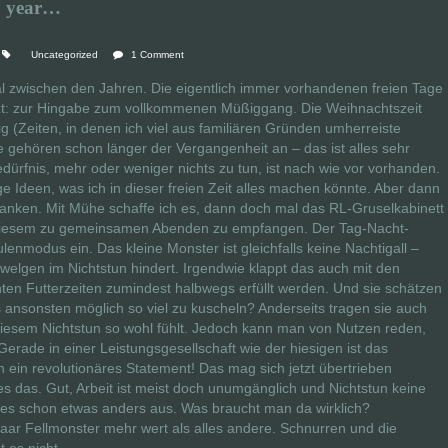
y year…
Uncategorized
1 Comment
 zwischen den Jahren. Die eigentlich immer vorhandenen freien Tage
t: zur Hingabe zum vollkommenen Müßiggang. Die Weihnachtszeit
ig (Zeiten, in denen ich viel aus familiären Gründen umherreiste
ehören schon länger der Vergangenheit an – das ist alles sehr
rfnis, mehr oder weniger nichts zu tun, ist nach wie vor vorhanden.
e Ideen, was ich in dieser freien Zeit alles machen könnte. Aber dann
danken. Mit Mühe schaffe ich es, dann doch mal das RL-Gruselkabinett
 diesem zu gemeinsamen Abenden zu empfangen. Der Tag-Nacht-
enmodus ein. Das kleine Monster ist gleichfalls keine Nachtigall –
hwelgen im Nichtstun hindert. Irgendwie klappt das auch mit den
ten Futterzeiten zumindest halbwegs erfüllt werden. Und sie schätzen
 ansonsten möglich so viel zu kuscheln? Anderseits tragen sie auch
diesem Nichtstun so wohl fühlt. Jedoch kann man von Nutzen reden,
erade in einer Leistungsgesellschaft wie der hiesigen ist das
n ein revolutionäres Statement! Das mag sich jetzt übertrieben
 das. Gut, Arbeit ist meist doch unumgänglich und Nichtstun keine
 es schon etwas anders aus. Was braucht man da wirklich?
 paar Fellmonster mehr wert als alles andere. Schnurren und die