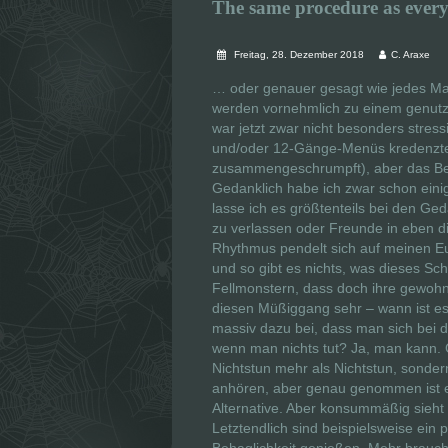
The same procedure as ever
Freitag, 28. Dezember 2018
C. Araxe
… oder genauer gesagt wie jedes Mal
werden vornehmlich zu einem genutz
war jetzt zwar nicht besonders stress
und/oder 12-Gänge-Menüs kredenzte g
zusammengeschrumpft), aber das Bedü
Gedanklich habe ich zwar schon einig
lasse ich es größtenteils bei den Ge
zu verlassen oder Freunde in eben
Rhythmus pendelt sich auf meinen Eul
und so gibt es nichts, was dieses Sc
Fellmonstern, dass doch ihre gewohn
diesen Müßiggang sehr – wann ist es
massiv dazu bei, dass man sich bei 
wenn man nichts tut? Ja, man kann. G
Nichtstun mehr als Nichtstun, sonder
anhören, aber genau genommen ist es
Alternative. Aber konsummäßig sieht
Letztendlich sind beispielsweise ein