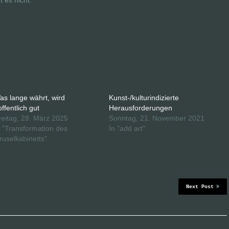
 es nicht.
as lange währt, wird
Kunst-/kulturindizierte
offentlich gut
Herausforderungen
reitag, 28. März 2025
Sonntag, 21. November 2021
n "Transformation des
In "add art"
ruselkabinetts"
Next Post