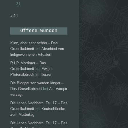
31
« Jul
Offene Wunden
Kurz, aber sehr schön – Das
Gruselkabinett
bei
Abschied von
liebgewonnenen Ritualen
R.I.P. Mortimer – Das
Gruselkabinett
bei
Ewiger
Pfotenabdruck im Herzen
Die Blogpausen werden länger –
Das Gruselkabinett
bei
Als Vampir
versagt
Die lieben Nachbarn, Teil 17 – Das
Gruselkabinett
bei
Knutschflecke
zum Muttertag
Die lieben Nachbarn, Teil 17 – Das