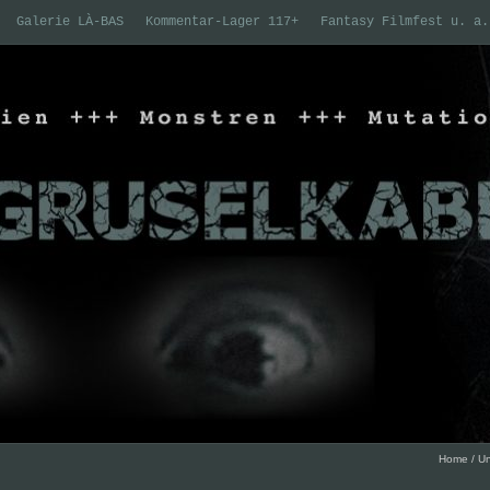
Galerie LÀ-BAS
Kommentar-Lager 117+
Fantasy Filmfest u. a.
Home
/
Un