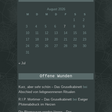
August 2026
M
D
M
D
F
S
S
1
2
3
4
5
6
7
8
9
10
11
12
13
14
15
16
17
18
19
20
21
22
23
24
25
26
27
28
29
30
31
« Jul
Offene Wunden
Kurz, aber sehr schön – Das Gruselkabinett
bei
Abschied von liebgewonnenen Ritualen
R.I.P. Mortimer – Das Gruselkabinett
bei
Ewiger
Pfotenabdruck im Herzen
Die Blogpausen werden länger – Das