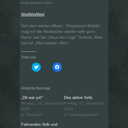
längst verbraten haben
WeilWeilWeil
Seit dem letzten Album, „Perpetuum Mobile”,
mag ich die Neubauten wieder sehr gern.
Davor war bei „Haus der Lüge” Schluss. Aber
nun ist „Alles wieder offen”.
Teilen mit:
K
K
l
l
i
i
c
c
k
k
,
,
u
u
Ähnliche Beiträge
m
m
ü
a
b
u
„Dit war jut!”
Das aktive Sofa
e
f
Montag, 16. September
Freitag, 21. November
r
F
T
a
2024
2014
w
c
i
e
In "Konzert"
In "Unkategorisiert"
t
b
t
o
Fahrendes Volk und
e
o
r
k