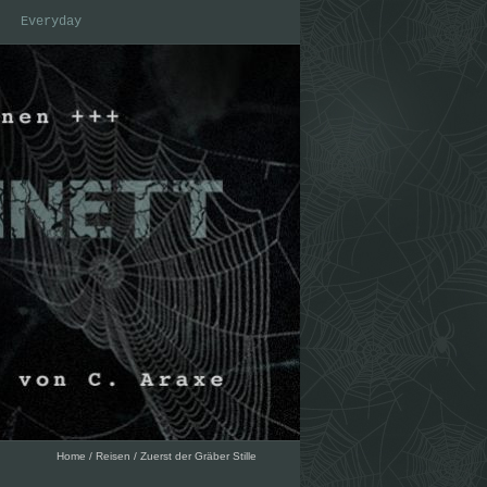
Everyday
Home
/
Reisen
/
Zuerst der Gräber Stille