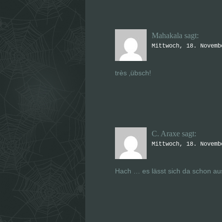
Mahakala
sagt:
Mittwoch, 18. Novemb
très ‚übsch!
C. Araxe
sagt:
Mittwoch, 18. Novemb
Hach … es lässt sich da schon au