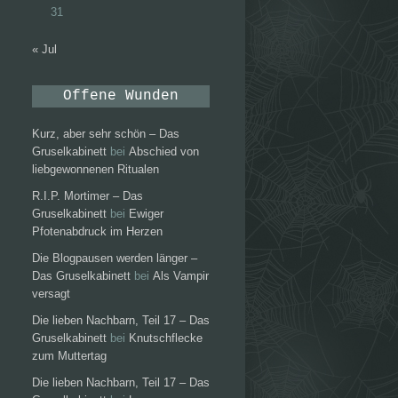
31
« Jul
Offene Wunden
Kurz, aber sehr schön – Das
Gruselkabinett
bei
Abschied von
liebgewonnenen Ritualen
R.I.P. Mortimer – Das
Gruselkabinett
bei
Ewiger
Pfotenabdruck im Herzen
Die Blogpausen werden länger –
Das Gruselkabinett
bei
Als Vampir
versagt
Die lieben Nachbarn, Teil 17 – Das
Gruselkabinett
bei
Knutschflecke
zum Muttertag
Die lieben Nachbarn, Teil 17 – Das