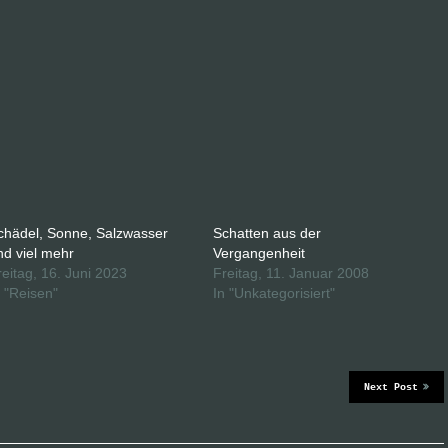
chädel, Sonne, Salzwasser
Schatten aus der
nd viel mehr
Vergangenheit
reitag, 16. Juni 2023
Freitag, 11. Januar 2008
n "Reisen"
In "Unkategorisiert"
Next Post