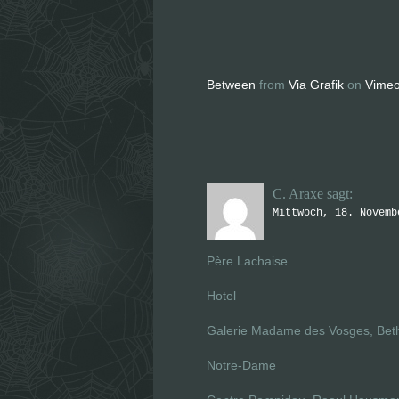
Between
from
Via Grafik
on
Vime
C. Araxe
sagt:
Mittwoch, 18. Novemb
Père Lachaise
Hotel
Galerie Madame des Vosges, Bet
Notre-Dame