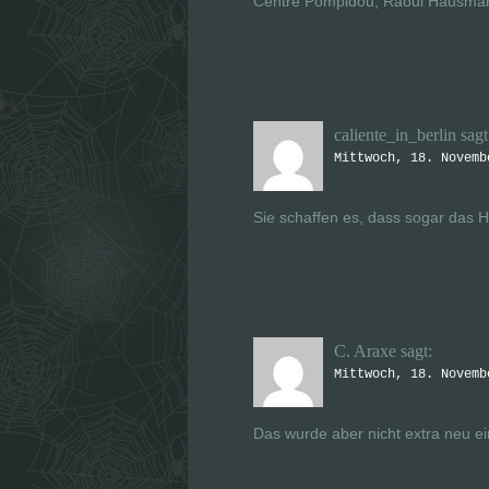
Centre Pompidou, Raoul Hausman
caliente_in_berlin
sagt
Mittwoch, 18. Novemb
Sie schaffen es, dass sogar das 
C. Araxe
sagt:
Mittwoch, 18. Novemb
Das wurde aber nicht extra neu ein