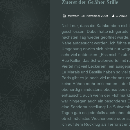
Zuerst der Gräber Stille
Mittwoch, 18. November 2009
C. Araxe
Nicht nur, dass die Katakomben nich
geschlossen. Dabei hatte ich gerade
nächsten Tag wieder geöffnet wurde,
Nähe aufgesucht worden. Ich fühlte 
Umgebung erwies sich nicht nur wegen
sehr viel entdecken. „Ess mich!” rufe
Rue Keller, das Schwulenviertel mit 
Viertel mit viel Leckerem, ein ausg
Le Marais und Bastille haben so viel 
Paris gibt es ja noch viel mehr anz
keine Höhen mehr erklommen – der Ei
ebenerdig mindestens ebenso beeind
enttäuscht, auch wenn der Flohmarkt n
war hingegen auch ein besonderes E
eine Sonderausstellung: La Subversi
Tagen gab es jedenfalls auch ohne 
ob ich nächstes Wochenende oder so 
ich auf dem Rückflug als Terrorist en