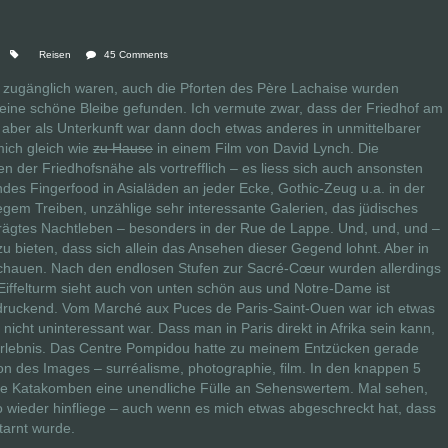
Reisen
45 Comments
t zugänglich waren, auch die Pforten des Père Lachaise wurden
 eine schöne Bleibe gefunden. Ich vermute zwar, dass der Friedhof am
 aber als Unterkunft war dann doch etwas anderes in unmittelbarer
mich gleich wie
zu Hause
in einem Film von David Lynch. Die
 der Friedhofsnähe als vortrefflich – es liess sich auch ansonsten
ndes Fingerfood in Asialäden an jeder Ecke, Gothic-Zeug u.a. in der
regem Treiben, unzählige sehr interessante Galerien, das jüdisches
eprägtes Nachtleben – besonders in der Rue de Lappe. Und, und, und –
zu bieten, dass sich allein das Ansehen dieser Gegend lohnt. Aber in
uschauen. Nach den endlosen Stufen zur Sacré-Cœur wurden allerdings
ffelturm sieht auch von unten schön aus und Notre-Dame ist
ruckend. Vom Marché aux Puces de Paris-Saint-Ouen war ich etwas
icht uninteressant war. Dass man in Paris direkt in Afrika sein kann,
rlebnis. Das Centre Pompidou hatte zu meinem Entzücken gerade
on des Images – surréalisme, photographie, film. In den knappen 5
die Katakomben eine unendliche Fülle an Sehenswertem. Mal sehen,
wieder hinfliege – auch wenn es mich etwas abgeschreckt hat, dass
ttarnt wurde.