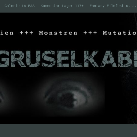
Galerie LÀ-BAS
Kommentar-Lager 117+
Fantasy Filmfest u. a.