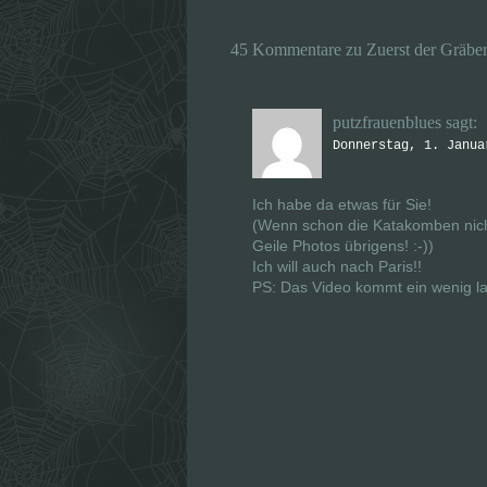
W
W
i
i
r
r
45 Kommentare zu Zuerst der Gräber 
d
d
i
i
n
n
n
n
e
e
u
u
putzfrauenblues
sagt:
e
e
m
m
Donnerstag, 1. Janua
F
F
e
e
n
n
s
s
Ich habe da etwas für Sie!
t
t
e
e
(Wenn schon die Katakomben nich
r
r
Geile Photos übrigens! :-))
g
g
e
e
Ich will auch nach Paris!!
ö
ö
f
f
PS: Das Video kommt ein wenig lan
f
f
n
n
e
e
t
t
)
)