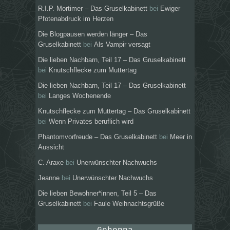
R.I.P. Mortimer – Das Gruselkabinett
bei
Ewiger
Pfotenabdruck im Herzen
Die Blogpausen werden länger – Das
Gruselkabinett
bei
Als Vampir versagt
Die lieben Nachbarn, Teil 17 – Das Gruselkabinett
bei
Knutschflecke zum Muttertag
Die lieben Nachbarn, Teil 17 – Das Gruselkabinett
bei
Langes Wochenende
Knutschflecke zum Muttertag – Das Gruselkabinett
bei
Wenn Privates beruflich wird
Phantomvorfreude – Das Gruselkabinett
bei
Meer in
Aussicht
C. Araxe
bei
Unerwünschter Nachwuchs
Jeanne
bei
Unerwünschter Nachwuchs
Die lieben Bewohner*innen, Teil 5 – Das
Gruselkabinett
bei
Faule Weihnachtsgrüße