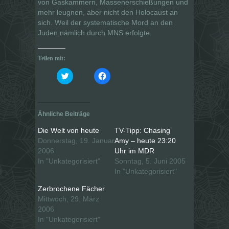
von Gaskammern, Massenerschießungen und
mehr leugnen, aber nicht den Holocaust an
sich. Weil der systematische Mord an den
Juden nämlich durch MNS erfolgte.
Teilen mit:
K
K
l
l
i
i
c
c
k
k
,
,
u
u
Ähnliche Beiträge
m
m
ü
a
b
u
Die Welt von heute
TV-Tipp: Chasing
e
f
Donnerstag, 19. Januar
Amy – heute 23:20
r
F
T
a
2006
Uhr im MDR
w
c
i
e
In "Unkategorisiert"
Sonntag, 5. Juni 2005
t
b
In "Unkategorisiert"
t
o
e
o
r
k
Zerbrochene Fächer
z
z
u
u
Mittwoch, 29. März
t
t
2006
e
e
i
i
In "Unkategorisiert"
l
l
e
e