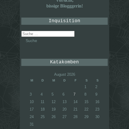
Vorsicht,
bissige Blogggerin!
Inquisition
Suche
nach:
Katakomben
August 2026
M
D
M
D
F
S
S
1
2
3
4
5
6
7
8
9
10
11
12
13
14
15
16
17
18
19
20
21
22
23
24
25
26
27
28
29
30
31