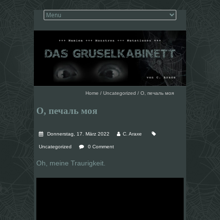
Home
/
Uncategorized
/
О, печаль моя
О, печаль моя
Donnerstag, 17. März 2022
C. Araxe
Uncategorized
0 Comment
Oh, meine Traurigkeit.