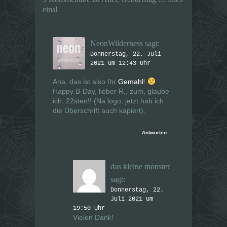
F
F
e
e
eins!
n
n
s
s
t
t
e
e
r
r
NeonWilderness
sagt:
g
g
e
e
Donnerstag, 22. Juli
ö
ö
f
f
2021 um 12:43 Uhr
f
f
n
n
e
e
Aha, das ist also Ihr
Gemahl
!
t
t
Happy B-Day, lieber R., zum, glaube
)
)
ich, 22sten!! (Na logo, jetzt hab ich
die Überschrift auch kapiert).
Antworten
das kleine monster
sagt:
Donnerstag, 22.
Juli 2021 um
19:50 Uhr
Vielen Dank!