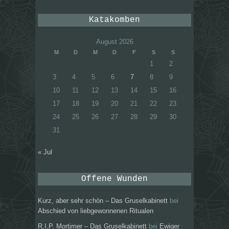
Katakomben
August 2026
M
D
M
D
F
S
S
1
2
3
4
5
6
7
8
9
10
11
12
13
14
15
16
17
18
19
20
21
22
23
24
25
26
27
28
29
30
31
« Jul
Offene Wunden
Kurz, aber sehr schön – Das Gruselkabinett
bei
Abschied von liebgewonnenen Ritualen
R.I.P. Mortimer – Das Gruselkabinett
bei
Ewiger