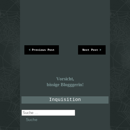
Previous Post
Next Post
Vorsicht,
bissige Blogggerin!
Inquisition
Suche
nach: