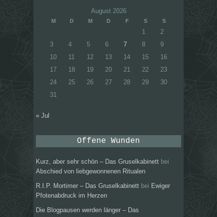
August 2026
M
D
M
D
F
S
S
1
2
3
4
5
6
7
8
9
10
11
12
13
14
15
16
17
18
19
20
21
22
23
24
25
26
27
28
29
30
31
« Jul
Offene Wunden
Kurz, aber sehr schön – Das Gruselkabinett
bei
Abschied von liebgewonnenen Ritualen
R.I.P. Mortimer – Das Gruselkabinett
bei
Ewiger
Pfotenabdruck im Herzen
Die Blogpausen werden länger – Das