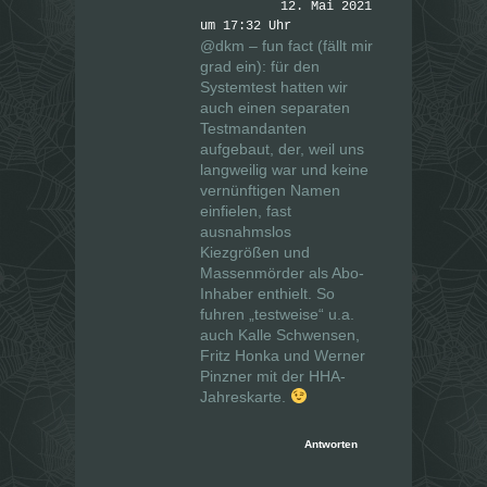
12. Mai 2021
um 17:32 Uhr
@dkm – fun fact (fällt mir
grad ein): für den
Systemtest hatten wir
auch einen separaten
Testmandanten
aufgebaut, der, weil uns
langweilig war und keine
vernünftigen Namen
einfielen, fast
ausnahmslos
Kiezgrößen und
Massenmörder als Abo-
Inhaber enthielt. So
fuhren „testweise“ u.a.
auch Kalle Schwensen,
Fritz Honka und Werner
Pinzner mit der HHA-
Jahreskarte.
Antworten