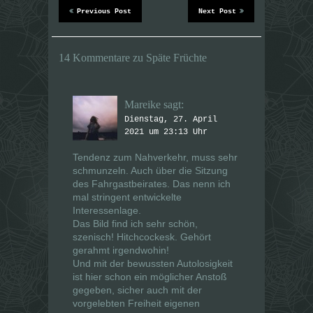
u
u
Previous Post
Next Post
e
e
m
m
F
F
e
e
n
n
14 Kommentare zu Späte Früchte
s
s
t
t
e
e
r
r
g
g
e
e
Mareike
sagt:
ö
ö
f
f
Dienstag, 27. April
f
f
n
2021 um 23:13 Uhr
n
e
e
t
t
Tendenz zum Nahverkehr, muss sehr
)
)
schmunzeln. Auch über die Sitzung
des Fahrgastbeirates. Das nenn ich
mal stringent entwickelte
Interessenlage.
Das Bild find ich sehr schön,
szenisch! Hitchcockesk. Gehört
gerahmt irgendwohin!
Und mit der bewussten Autolosigkeit
ist hier schon ein möglicher Anstoß
gegeben, sicher auch mit der
vorgelebten Freiheit eigenen