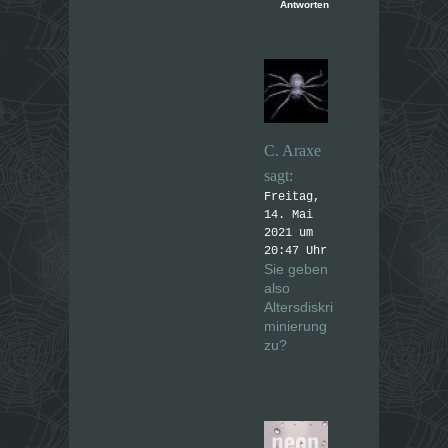
Antworten
C. Araxe
sagt:
Freitag,
14. Mai
2021 um
20:47 Uhr
Sie geben
also
Altersdiskri
minierung
zu?