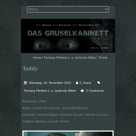
Home
/
Fantasy Filmfest u. a. laufende Bilder
/
Teddy
Teddy
Dienstag, 16. November 2021
C. Araxe
Fantasy Filmfest u. a. laufende Bilder
2 Comments
Frankreich, 2020
Regie: Ludovic Boukherma, Zoran Boukherma
Darsteller: Anthony Bajon, Christine Gautier, Noémie Lvovsky,
Guillome Mattera, Ludovic Torrent