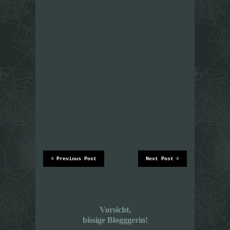
Previous Post
Next Post
Vorsicht,
bissige Blogggerin!