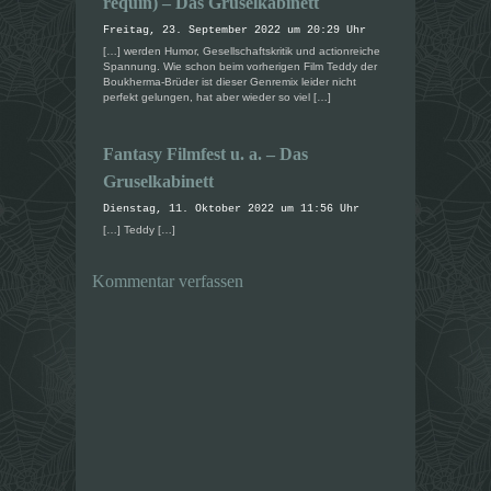
requin) – Das Gruselkabinett
g
g
e
e
Freitag, 23. September 2022 um 20:29 Uhr
ö
ö
f
f
[…] werden Humor, Gesellschaftskritik und actionreiche
f
f
Spannung. Wie schon beim vorherigen Film Teddy der
n
n
Boukherma-Brüder ist dieser Genremix leider nicht
e
e
perfekt gelungen, hat aber wieder so viel […]
t
t
)
)
Fantasy Filmfest u. a. – Das
Gruselkabinett
Dienstag, 11. Oktober 2022 um 11:56 Uhr
[…] Teddy […]
Kommentar verfassen