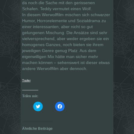
da noch die Sache mit den gerissenen
Schafen. Teddy vermutet einen Wolf.
In diesem Werwolffilm mischen sich schwarzer
Humor, Horrorelemente und Sozialdrama zu
einer interessanten, aber nicht so gut
gelungenen Mischung. Die Ansätze sind sehr
vielversprechend, aber weder ergeben sie ein
homogenes Ganzes, noch bieten sie ihrem
jeweiligen Genre genug Platz. Aus dem
eigenwilligen Mix hätte man sicher mehr
machen können – sehenswert ist dieser etwas
andere Werwolffilm aber dennoch.
Trailer
Teilen mit:
K
K
l
l
i
i
c
c
k
k
,
,
u
u
Ähnliche Beiträge
m
m